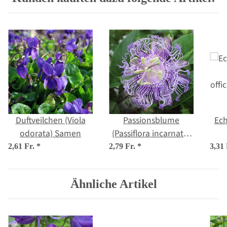
Duftveilchen (Viola
Passionsblume
Ech
odorata) Samen
(Passiflora incarnata)
Samen
offi
2,61 Fr.
*
2,79 Fr.
*
3,31
Ähnliche Artikel