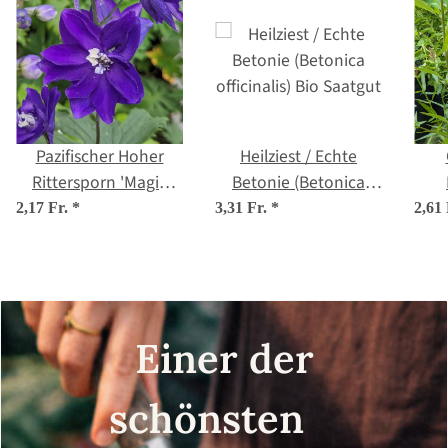
Pazifischer Hoher
Heilziest / Echte
Rittersporn 'Magic
Betonie (Betonica
Fountains-Dark Blue'
officinalis) Bio Saatgut
(L
2,17 Fr.
*
3,31 Fr.
*
2,61
(Delphinium
cultorum) Samen
Einer der
schönsten