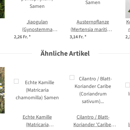
Jiaogulan
Austernpflanze
K
(Gynostemma
(Mertensia maritima)
pentaphyllum)
Samen
2,26 Fr.
*
3,14 Fr.
*
2,
Samen
Ähnliche Artikel
Echte Kamille
Cilantro / Blatt-
(Matricaria
Koriander 'Caribe'