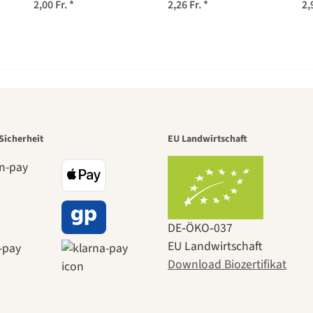
chamomilla) Samen
(Coriandrum
2,00 Fr.
*
2,26 Fr.
*
2,
sativum) Bio Saatgut
r der schö
Sicherheit
EU Landwirtschaft
e zu uns se
DE‑ÖKO‑037
EU Landwirtschaft
Download Biozertifikat
 durch den 