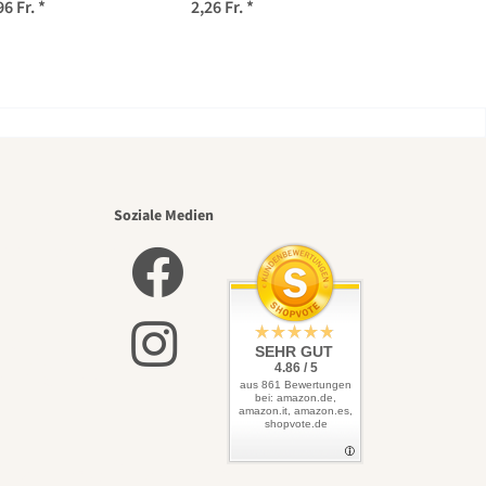
suaveolens) Samen
96 Fr.
*
2,26 Fr.
*
nsten
Soziale Medien
lbst
SEHR GUT
4.86 / 5
aus 861 Bewertungen
bei: amazon.de,
amazon.it, amazon.es,
shopvote.de
Garten