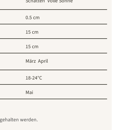
Schatten
Volle Sonne
0.5 cm
15 cm
15 cm
März
April
18-24°C
Mai
t gehalten werden.