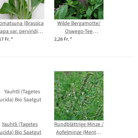
omatsuna (Brassica
Wilde Bergamotte/
rapa var. perviridis)
Oswego-Tee
Samen
(Monarda fistulosa
17 Fr.
*
2,26 Fr.
*
var. menthifoli) Bio
Saatgut
Yauhtli (Tagetes
Rundblättrige Minze /
lucida) Bio Saatgut
Apfelminze (Mentha