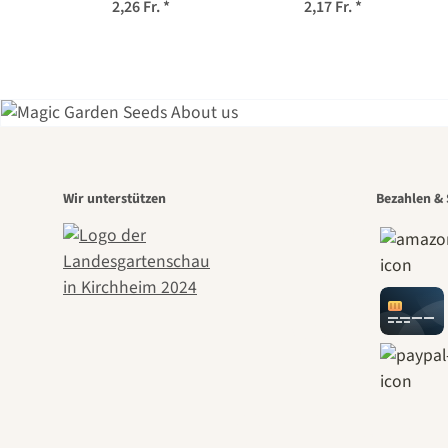
coronarium) Bio
chamomilla) Bio
2,26 Fr.
*
2,17 Fr.
*
Saatgut
Saatgut
Eine
Wir unterstützen
Bezahlen & 
Weg
führt