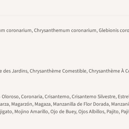
 coronarium, Chrysanthemum coronarium, Glebionis coro
 des Jardins, Chrysanthème Comestible, Chrysanthème À 
oroso, Coronaria, Crisantemo, Crisantemo Silvestre, Estrell
arza, Magarzón, Magaza, Manzanilla de Flor Dorada, Manzanill
ato, Mojino Amarillo, Ojo de Buey, Ojos Albillos, Pajito, Paj