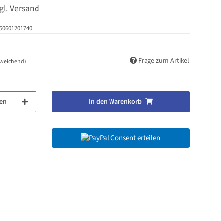
zgl.
Versand
50601201740
Frage zum Artikel
bweichend)
en
In den Warenkorb
Consent erteilen