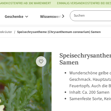
SANDKOSTENFREI AB 30€ WARENWERT
EINMALIG VERSANDKOSTENFREI BEI B
Geschenke
Wissenswertes
Service
eekräuter
Speisechrysantheme (Chrysanthemum coronarium) Samen
Speisechrysanth
Samen
Wunderschöne gelbe o
Geschmack. Hauptzutat
Feuertopfs. Auch die B
Inhalt: Ca. 200 Samen
Samenfeste Sorte, Kei