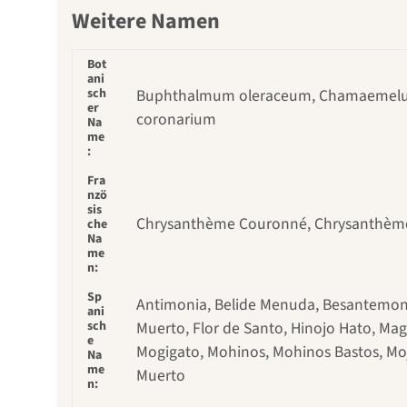
Weitere Namen
Bot
ani
sch
Buphthalmum oleraceum, Chamaemelum
er
coronarium
Na
me
:
Fra
nzö
sis
Chrysanthème Couronné, Chrysanthème
che
Na
me
n:
Sp
Antimonia, Belide Menuda, Besantemon Ol
ani
sch
Muerto, Flor de Santo, Hinojo Hato, Mag
e
Mogigato, Mohinos, Mohinos Bastos, Mojig
Na
me
Muerto
n: