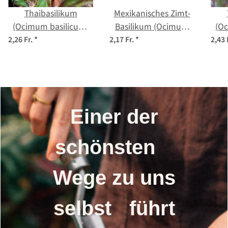
Thaibasilikum
Mexikanisches Zimt-
(Ocimum basilicum)
Basilikum (Ocimum
(Oc
Samen
basilicum) Bio Saatgut
2,26 Fr.
*
2,17 Fr.
*
2,43 
Einer der
schönsten
Wege zu uns
selbst führt