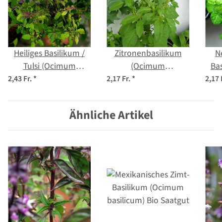
Heiliges Basilikum /
Zitronenbasilikum
N
Tulsi (Ocimum
(Ocimum
Ba
tenuiflorum syn.
americanum) Samen
ba
2,43 Fr.
*
2,17 Fr.
*
2,17 
sanctum )
Ähnliche Artikel