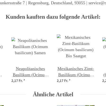
unkersstraße 7 | Regensburg, Deutschland, 93055 | service@
Kunden kauften dazu folgende Artikel:
Neapolitanisches
Mexikanisches Zimt-
m)
Basilikum (Ocimum
Basilikum (Ocimum
(
2,17 Fr.
*
2,17 Fr.
*
2,
basilicum) Samen
basilicum) Bio
Saatgut
Ähnliche Artikel