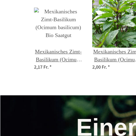
Mexikanisches Zimt-
Mexikanisches Zim
Basilikum (Ocimum
Basilikum (Ocim
2,17 Fr.
*
2,00 Fr.
*
basilicum) Bio
basilicum) Same
Saatgut
Eine