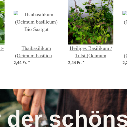
t-
Thaibasilikum
Heiliges Basilikum /
um
(Ocimum basilicum)
Tulsi (Ocimum
(
2,44 Fr.
*
2,44 Fr.
*
2,
n
Bio Saatgut
tenuiflorum syn.
sanctum )
r der schö