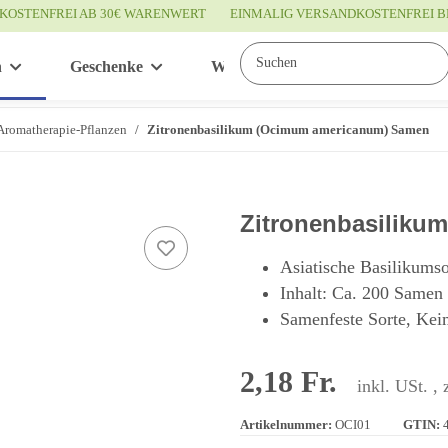
KOSTENFREI AB 30€ WARENWERT
EINMALIG VERSANDKOSTENFREI B
n
Geschenke
Wissenswertes
Service
Aromatherapie-Pflanzen
Zitronenbasilikum (Ocimum americanum) Samen
Zitronenbasiliku
Asiatische Basilikums
Inhalt: Ca. 200 Samen
Samenfeste Sorte, Kei
2,18 Fr.
inkl. USt. , 
Artikelnummer:
OCI01
GTIN: