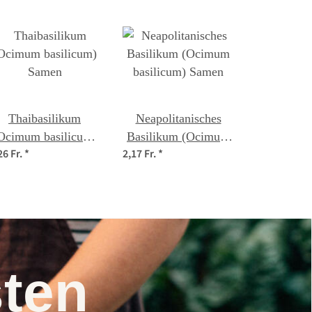
Thaibasilikum
Neapolitanisches
Ocimum basilicum)
Basilikum (Ocimum
26 Fr.
*
2,17 Fr.
*
Samen
basilicum) Samen
nsten