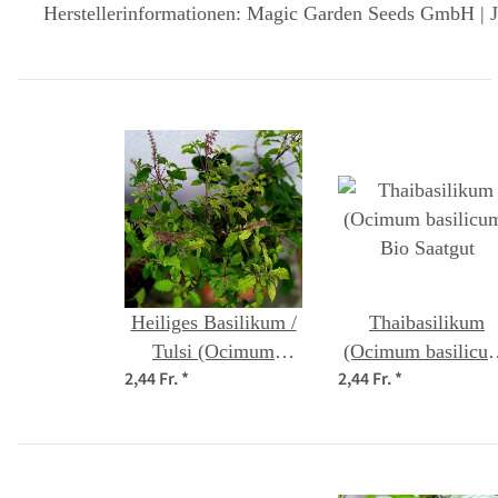
Herstellerinformationen: Magic Garden Seeds GmbH | J
Heiliges Basilikum /
Thaibasilikum
Tulsi (Ocimum
(Ocimum basilicu
2,44 Fr.
*
2,44 Fr.
*
tenuiflorum syn.
Bio Saatgut
sanctum )