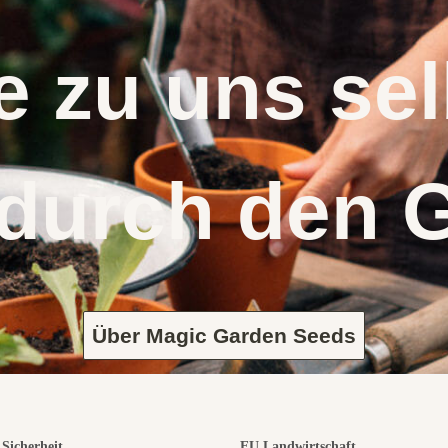
 zu uns s
 durch den 
Über Magic Garden Seeds
Sicherheit
EU Landwirtschaft