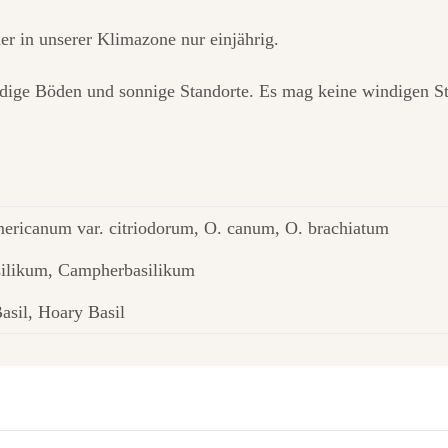
her in unserer Klimazone nur einjährig.
dige Böden und sonnige Standorte. Es mag keine windigen S
ricanum var. citriodorum, O. canum, O. brachiatum
silikum, Campherbasilikum
asil, Hoary Basil