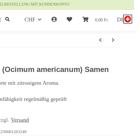
EI BESTELLUNG MIT KUNDENKONTO
CHF
DE
0,00 Fr.
m (Ocimum americanum) Samen
orte mit zitronigem Aroma.
mfähigkeit regelmäßig geprüft
zzgl.
Versand
4250601203249