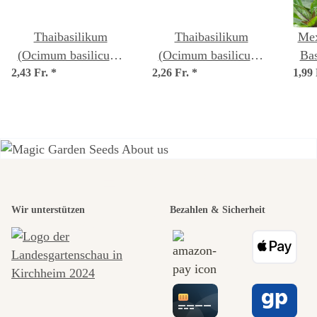
Thaibasilikum
Thaibasilikum
Mex
(Ocimum basilicum)
(Ocimum basilicum)
Ba
2,43 Fr.
Bio Saatgut
*
2,26 Fr.
*
Samen
1,99
b
Einer der
Wir unterstützen
Bezahlen & Sicherheit
schönsten
Wege zu uns
selbst führt