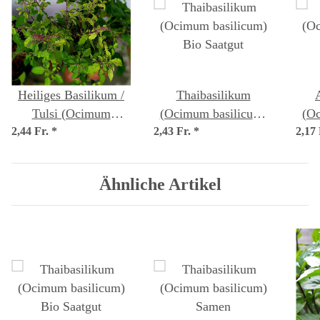
Heiliges Basilikum /
Thaibasilikum
Tulsi (Ocimum
(Ocimum basilicum)
(Oc
2,44 Fr.
tenuiflorum syn.
*
2,43 Fr.
Bio Saatgut
*
2,17
sanctum )
Ähnliche Artikel