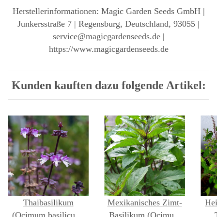
Herstellerinformationen: Magic Garden Seeds GmbH |
Junkersstraße 7 | Regensburg, Deutschland, 93055 |
service@magicgardenseeds.de |
https://www.magicgardenseeds.de
Kunden kauften dazu folgende Artikel:
Thaibasilikum
Mexikanisches Zimt-
Hei
(Ocimum basilicum)
Basilikum (Ocimum