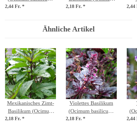
2,44 Fr.
Bio Saatgut
*
2,18 Fr.
basilicum) Bio Saatgut
*
2,44
t
Ähnliche Artikel
Mexikanisches Zimt-
Violettes Basilikum
Basilikum (Ocimum
(Ocimum basilicum)
(Oc
2,18 Fr.
basilicum) Bio Saatgut
*
2,18 Fr.
*
Samen
2,44