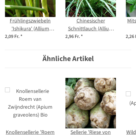
Frühlingszwiebeln
Chinesischer
Mit
'Ishikura' (Allium
Schnittlauch (Allium
fistulosum) Samen
odorum) Samen
2,09 Fr.
*
2,96 Fr.
*
2,26 
j
Ähnliche Artikel
Knollensellerie 'Roem
Sellerie 'Riese von
Wild