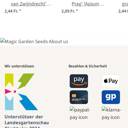
van Zwijndrecht'
Prag' (Apium
gr
(Apium graveolens)
graveolens) Samen
2,44 Fr.
*
2,09 Fr.
*
2,44 
Bio
Einer der
Wir unterstützen
Bezahlen & Sicherheit
schönsten
Wege zu uns
selbst führt
durch den