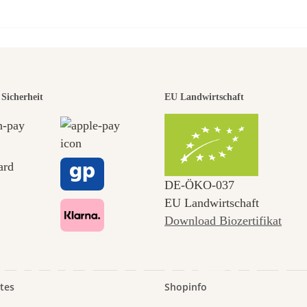
r der schö
Sicherheit
EU Landwirtschaft
 zu uns s
DE‑ÖKO‑037
EU Landwirtschaft
Download Biozertifikat
 durch den 
tes
Shopinfo