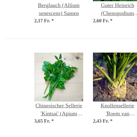
Berglauch (Allium
Guter Heinrich
senescens) Samen
(Chenopodium
2,17 Fr.
*
2,60 Fr.
bonus-henricus) B
*
Saatgut
Chinesischer Sellerie
Knollensellerie
'Kintsai' (Apium
'Roem van
3,65 Fr.
graveolens) Samen
*
2,43 Fr.
Zwijndrecht' (Api
*
graveolens) Bio