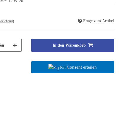
250601205120
Frage zum Artikel
weichend)
en
In den Warenkorb
Consent erteilen