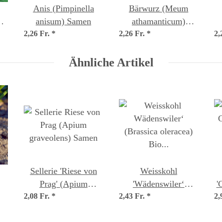
Anis (Pimpinella
Bärwurz (Meum
anisum) Samen
athamanticum)
io
2,26 Fr.
*
2,26 Fr.
Samen
*
2,
Ähnliche Artikel
Sellerie 'Riese von
Weisskohl
Prag' (Apium
'Wädenswiler‘
'
um
2,08 Fr.
graveolens) Samen
*
2,43 Fr.
(Brassica oleracea)
*
2,
Bio Saatgut