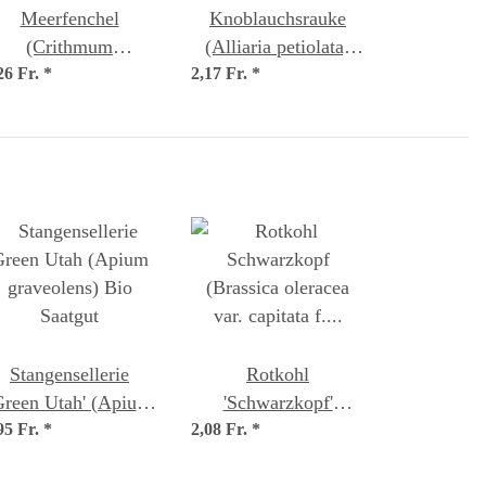
Meerfenchel
Knoblauchsrauke
(Crithmum
(Alliaria petiolata)
26 Fr.
maritimum) Samen
*
2,17 Fr.
Bio Saatgut
*
Stangensellerie
Rotkohl
Green Utah' (Apium
'Schwarzkopf'
95 Fr.
graveolens) Bio
*
2,08 Fr.
(Brassica oleracea
*
Saatgut
var. capitata f. rubra)