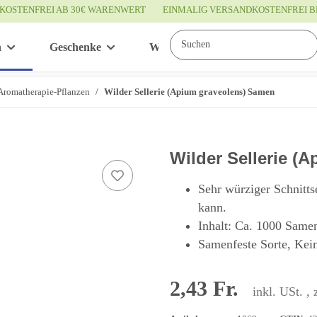
KOSTENFREI AB 30€ WARENWERT
EINMALIG VERSANDKOSTENFREI B
n
Geschenke
Wissenswertes
Service
Aromatherapie-Pflanzen
Wilder Sellerie (Apium graveolens) Samen
Wilder Sellerie (
Sehr würziger Schnitts
kann.
Inhalt: Ca. 1000 Same
Samenfeste Sorte, Kei
2,43 Fr.
inkl. USt. , 