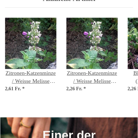
Zitronen-Katzenminze
Zitronen-Katzenminze
Bl
/ Weisse Melisse
/ Weisse Melisse
(
2,61 Fr.
(Nepeta cataria ssp.
*
2,26 Fr.
(Nepeta cataria ssp.
*
2,26
citriodora) Bio Saatgut
citriodora) Samen
Einer der