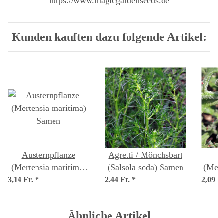
https://www.magicgardenseeds.de
Kunden kauften dazu folgende Artikel:
Austernpflanze
Agretti / Mönchsbart
(Mertensia maritima)
(Salsola soda) Samen
(Me
3,14 Fr.
*
Samen
2,44 Fr.
*
2,09
cry
Ähnliche Artikel