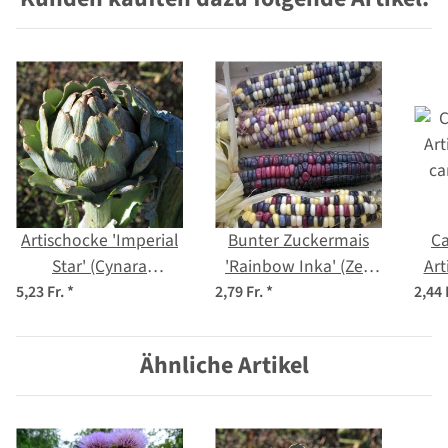
Artischocke 'Imperial
Bunter Zuckermais
Ca
Star' (Cynara
'Rainbow Inka' (Zea
Art
scolymus) Bio Saatgut
mays) Bio Saatgut
c
5,23 Fr.
*
2,79 Fr.
*
2,44 
Ähnliche Artikel