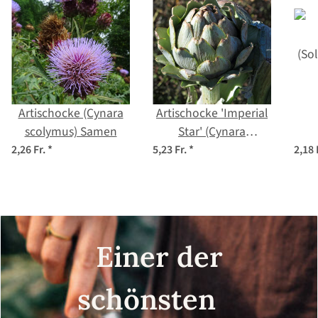
Artischocke (Cynara
Artischocke 'Imperial
scolymus) Samen
Star' (Cynara
scolymus) Bio Saatgut
(So
2,26 Fr.
*
5,23 Fr.
*
2,18 
Einer der
schönsten