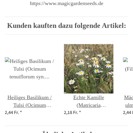
https://www.magicgardenseeds.de
Kunden kauften dazu folgende Artikel:
Heiliges Basilikum /
Echte Kamille
Mäd
Tulsi (Ocimum
(Matricaria
ulm
2,44 Fr.
*
2,18 Fr.
*
2,44 
tenuiflorum syn.
chamomilla) Bio
sanctum )
Saatgut