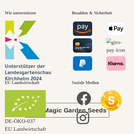
Einer der
Wir unterstützen
Bezahlen & Sicherheit
schönsten
Wege zu uns
selbst führt
durch den
EU Landwirtschaft
Soziale Medien
Garten
Über Magic Garden Seeds
DE‑ÖKO‑037
EU Landwirtschaft