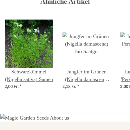
Ähnliche Artikel
Schwarzkümmel
Jungfer im Grünen
Ju
(Nigella sativa) Samen
(Nigella damascena)
'Per
2,00 Fr.
*
2,18 Fr.
*
2,00 
Bio Saatgut
(Ni