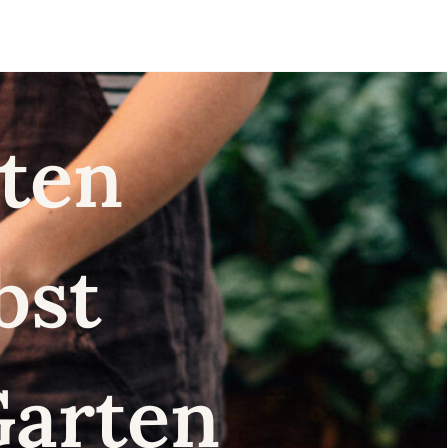
nsten
lbst
Garten