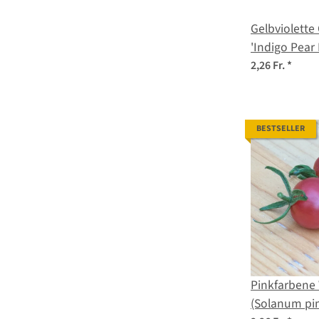
Gelbviolette
'Indigo Pear
lycopersicu
2,26 Fr.
*
BESTSELLER
Pinkfarbene
(Solanum pim