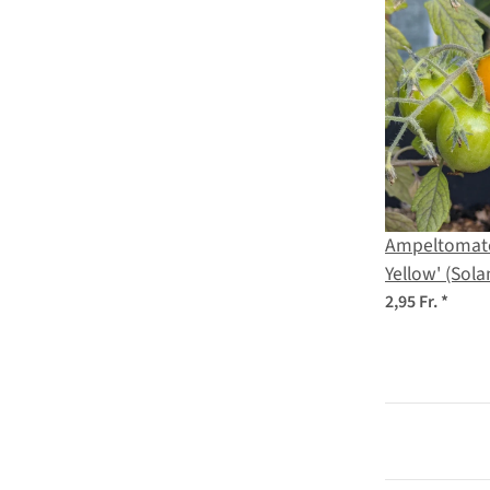
Ampeltomate
Yellow' (Sol
lycopersicu
2,95 Fr.
*