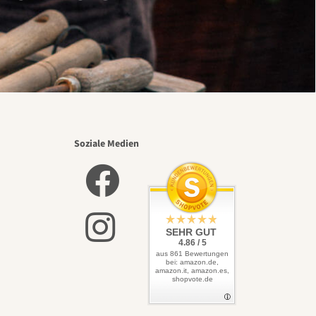
Soziale Medien
SEHR GUT
4.86 / 5
aus 861 Bewertungen
bei: amazon.de,
amazon.it, amazon.es,
shopvote.de