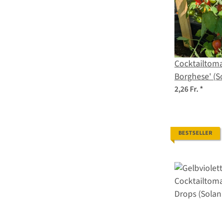
Cocktailtoma
Borghese' (
lycopersicu
2,26 Fr.
*
BESTSELLER