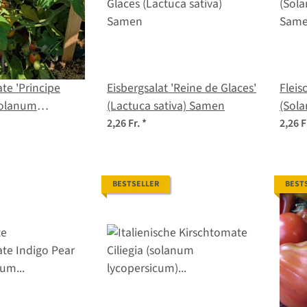
te 'Principe
Eisbergsalat 'Reine de Glaces'
Fleis
Solanum
(Lactuca sativa) Samen
(Sol
m) Samen
Sam
2,26 Fr.
*
2,26 F
BESTSELLER
BEST