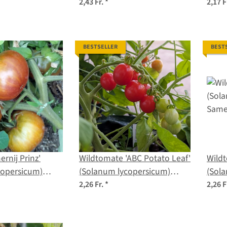
lycopersicum) Bio Samen
Sam
2,43 Fr.
*
2,17 F
BESTSELLER
BEST
rnij Prinz'
Wildtomate 'ABC Potato Leaf'
Wild
copersicum)
(Solanum lycopersicum)
(Sola
Samen
Sam
2,26 Fr.
*
2,26 F