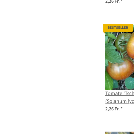
Samen
2,26 Fr.
*
BESTSELLER
Tomate 'Tsche
(Solanum ly
Samen
2,26 Fr.
*