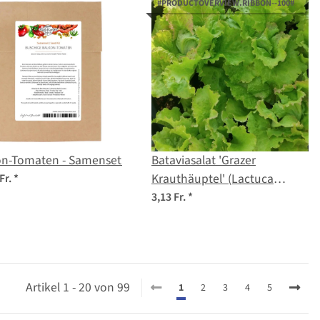
#PRODUCTOVERVIEW.RIBBON--100#
on-Tomaten - Samenset
Bataviasalat 'Grazer
Krauthäuptel' (Lactuca
Fr.
*
sativa) Bio Saatgut
3,13 Fr.
*
Artikel 1 - 20 von 99
1
2
3
4
5