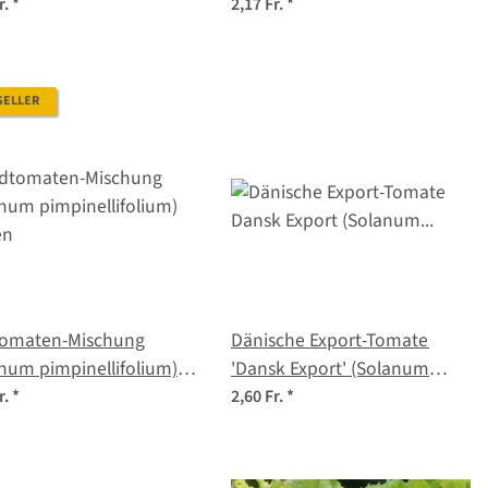
en
Samen
r.
*
2,17 Fr.
*
SELLER
tomaten-Mischung
Dänische Export-Tomate
num pimpinellifolium)
'Dansk Export' (Solanum
en
lycopersicum) Samen
r.
*
2,60 Fr.
*