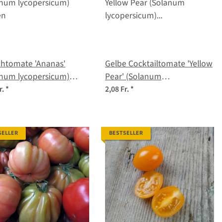
chtomate 'Ananas'
Gelbe Cocktailtomate 'Yellow
anum lycopersicum)
Pear' (Solanum
en
lycopersicum) Samen
r.
*
2,08 Fr.
*
SELLER
BESTSELLER