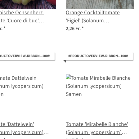
enische Ochsenherz-
Orange Cocktailtomate
e 'Cuore di bue'
'Figiel' (Solanum
num lycopersicum) Bio
lycopersicum) Bio Saatgut
r.
*
2,26 Fr.
*
gut
DUCTOVERVIEW.RIBBON--100#
#PRODUCTOVERVIEW.RIBBON--100#
e 'Dattelwein'
Tomate 'Mirabelle Blanche'
anum lycopersicum)
(Solanum lycopersicum)