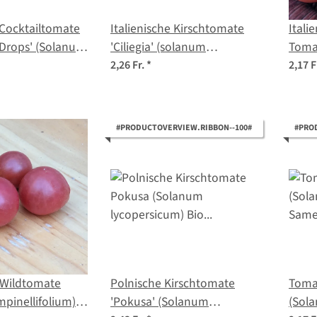
 Cocktailtomate
Italienische Kirschtomate
Itali
 Drops' (Solanum
'Ciliegia' (solanum
Tomat
m) Samen
lycopersicum) Bio-Saatgut
(Sola
2,26 Fr.
*
2,17 F
Saat
#PRODUCTOVERVIEW.RIBBON--100#
#PRO
 Wildtomate
Polnische Kirschtomate
Tomat
pinellifolium)
'Pokusa' (Solanum
(Sol