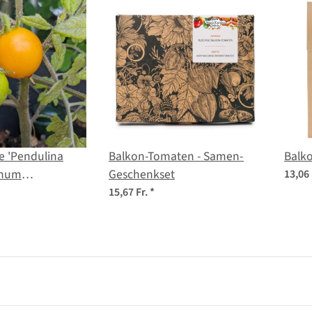
 'Pendulina
Balkon-Tomaten - Samen-
Balk
anum
Geschenkset
13,06 
m) Samen
15,67 Fr.
*