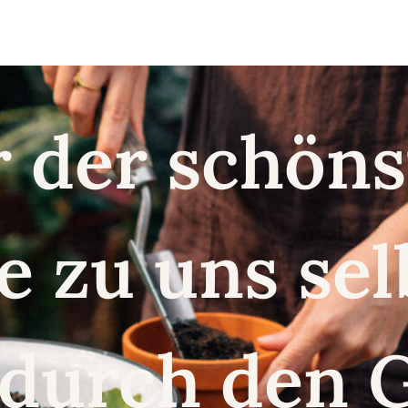
r der schö
e zu uns se
 durch den 