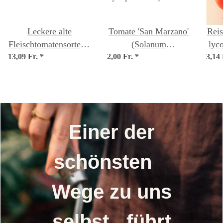
Leckere alte
Tomate 'San Marzano'
Rei
Fleischtomatensorten -
(Solanum
lyc
13,09 Fr.
Samenset
*
2,00 Fr.
lycopersicum) Samen
*
3,14
Einer der
schönsten
Wege zu uns
selbst führt