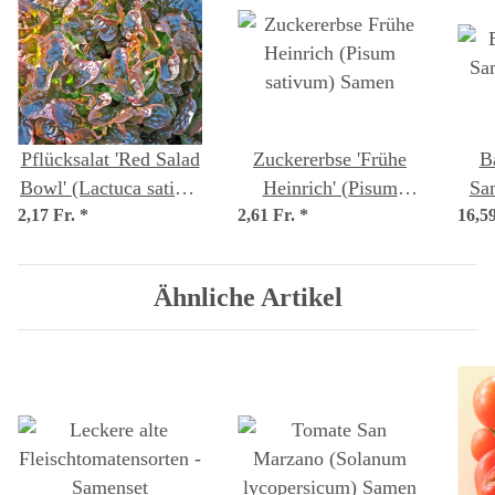
Pflücksalat 'Red Salad
Zuckererbse 'Frühe
B
Bowl' (Lactuca sativa)
Heinrich' (Pisum
Sa
2,17 Fr.
*
Samen
2,61 Fr.
sativum) Samen
*
16,5
Ähnliche Artikel