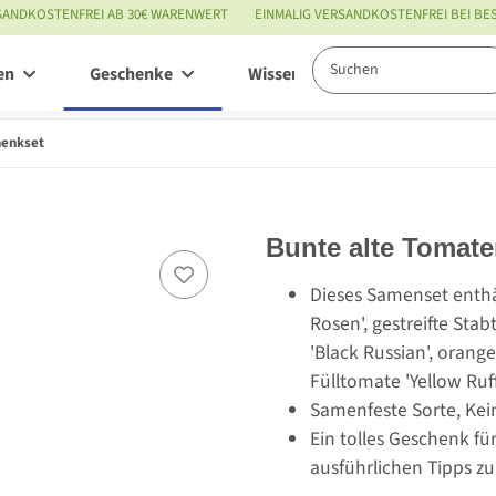
SANDKOSTENFREI AB 30€ WARENWERT
EINMALIG VERSANDKOSTENFREI BEI B
en
Geschenke
Wissenswertes
Service
henkset
Bunte alte Tomat
Dieses Samenset enthä
Rosen', gestreifte Sta
'Black Russian', orang
Fülltomate 'Yellow Ruf
Samenfeste Sorte, Kei
Ein tolles Geschenk fü
ausführlichen Tipps zu