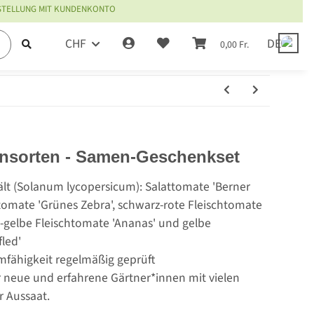
ESTELLUNG MIT KUNDENKONTO
CHF
DE
0,00 Fr.
ensorten - Samen-Geschenkset
lt (Solanum lycopersicum): Salattomate 'Berner
btomate 'Grünes Zebra', schwarz-rote Fleischtomate
e-gelbe Fleischtomate 'Ananas' und gelbe
fled'
mfähigkeit regelmäßig geprüft
r neue und erfahrene Gärtner*innen mit vielen
r Aussaat.