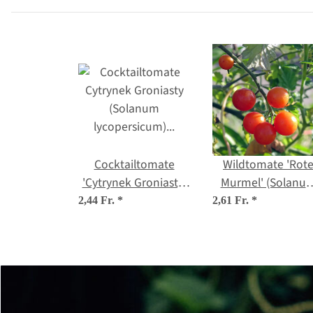
Cocktailtomate
Wildtomate 'Rot
'Cytrynek Groniasty'
Murmel' (Solanu
(Solanum
pimpinellifolium) B
2,44 Fr.
*
2,61 Fr.
*
lycopersicum) Samen
Saatgut