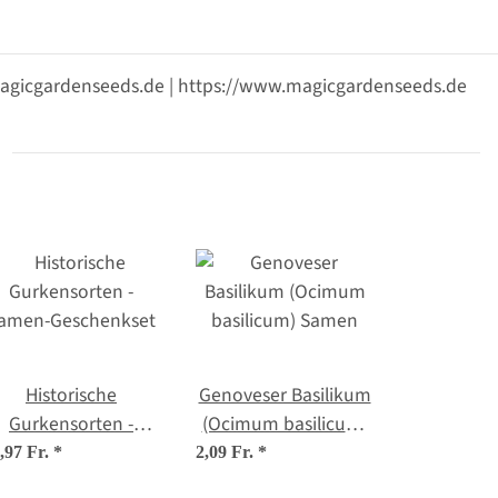
@magicgardenseeds.de | https://www.magicgardenseeds.de
Historische
Genoveser Basilikum
Gurkensorten -
(Ocimum basilicum)
amen-Geschenkset
Samen
,97 Fr.
*
2,09 Fr.
*