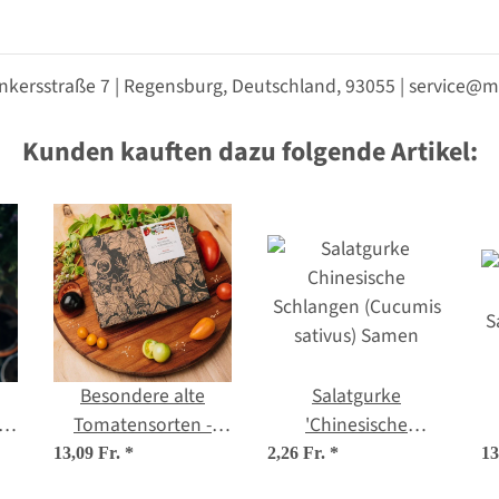
nkersstraße 7 | Regensburg, Deutschland, 93055 | service
Kunden kauften dazu folgende Artikel:
Besondere alte
Salatgurke
o)
Tomatensorten -
'Chinesische
Samen-Geschenkset
Schlangen' (Cucumis
S
13,09 Fr.
*
2,26 Fr.
*
13
sativus) Samen