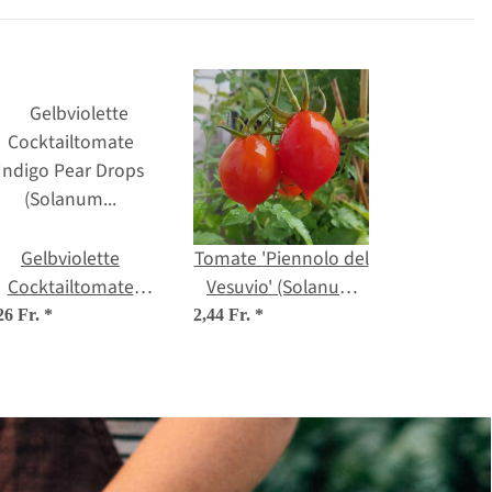
Gelbviolette
Tomate 'Piennolo del
Cocktailtomate
Vesuvio' (Solanum
'Indigo Pear Drops'
lycopersicum) Samen
26 Fr.
*
2,44 Fr.
*
(Solanum
ycopersicum) Samen