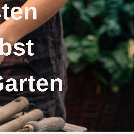
nsten
elbst
Garten