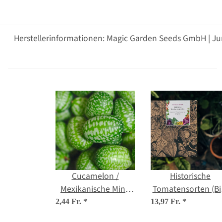
Herstellerinformationen: Magic Garden Seeds GmbH | Ju
Cucamelon /
Historische
Mexikanische Mini-
Tomatensorten (Bi
Gurke (Melothria
- Samen-
2,44 Fr.
*
13,97 Fr.
*
scabra) Samen
Geschenkset