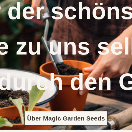
r der schö
 zu uns s
 durch den 
Über Magic Garden Seeds