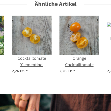
Ähnliche Artikel
e
Cocktailtomate
Orange
m
'Clementine'
Cocktailtomate
io
(Solanum
'Figiel' (Solanum
2,26 Fr.
*
2,26 Fr.
*
2,
lycopersicum) Samen
lycopersicum) Bio
Saatgut
l