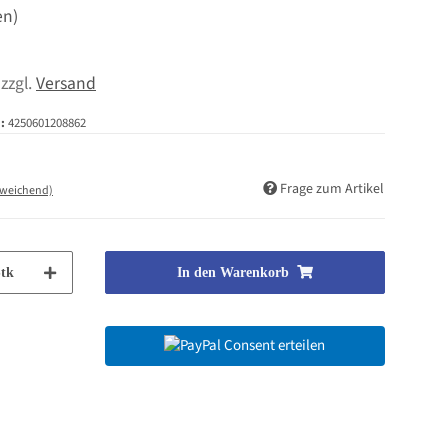
en)
 zzgl.
Versand
:
4250601208862
Frage zum Artikel
bweichend)
tk
In den Warenkorb
Consent erteilen