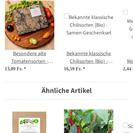
Besondere alte
Bekannte klassische
Tomatensorten -
Chilisorten (Bio) -
Me
Samen-Geschenkset
Samen-Geschenkset
G
13,09 Fr.
*
16,59 Fr.
*
2,44
Ähnliche Artikel