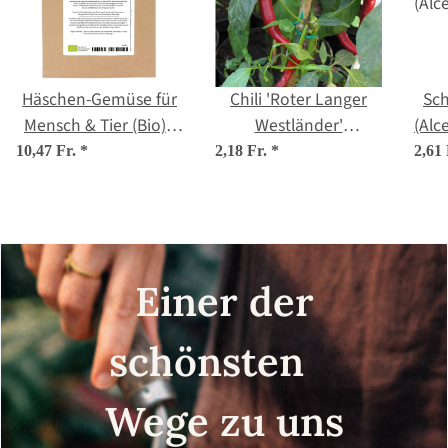
Häschen-Gemüse für
Chili 'Roter Langer
Sch
Mensch & Tier (Bio) -
Westländer'
(Alc
Samenset
(Capsicum annuum)
10,47 Fr.
*
2,18 Fr.
*
2,61
Bio Saatgut
Einer der
schönsten
Wege zu uns