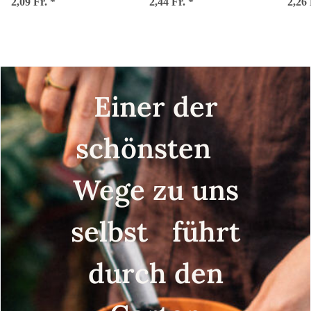
angustifolius) Samen
2,09 Fr.
*
2,44 Fr.
*
2,26
Einer der
schönsten
Wege zu uns
selbst führt
durch den