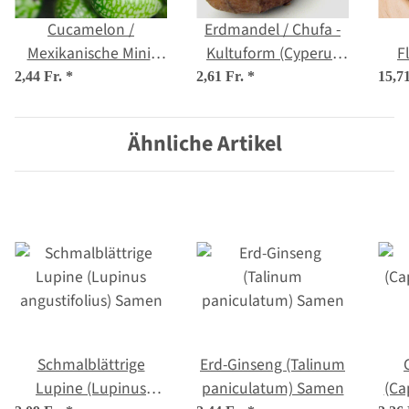
Cucamelon /
Erdmandel / Chufa -
Mexikanische Mini-
Kultuform (Cyperus
F
Gurke (Melothria
esculentus var.
Sa
2,44 Fr.
*
2,61 Fr.
*
15,7
scabra) Samen
sativus) Samen
Ähnliche Artikel
Schmalblättrige
Erd-Ginseng (Talinum
Lupine (Lupinus
paniculatum) Samen
(Ca