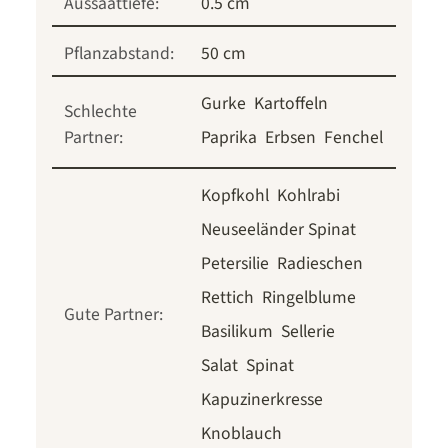
Aussaattiefe:
0.5 cm
Pflanzabstand:
50 cm
Gurke
Kartoffeln
Schlechte
Partner:
Paprika
Erbsen
Fenchel
Kopfkohl
Kohlrabi
Neuseeländer Spinat
Petersilie
Radieschen
Rettich
Ringelblume
Gute Partner:
Basilikum
Sellerie
Salat
Spinat
Kapuzinerkresse
Knoblauch