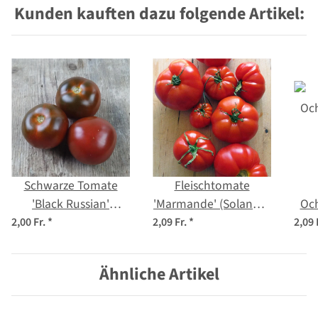
Kunden kauften dazu folgende Artikel:
Schwarze Tomate
Fleischtomate
'Black Russian'
'Marmande' (Solanum
Oc
(Solanum
lycopersicum) Samen
2,00 Fr.
*
2,09 Fr.
*
2,09 
lycopersicum) Samen
lyc
Ähnliche Artikel