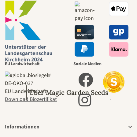
Wege zu uns
selbst führt
durch den
EU Landwirtschaft
Soziale Medien
Garten
DE‑ÖKO‑037
EU Landwirtschaft
Über Magic Garden Seeds
Download Biozertifikat
Informationen