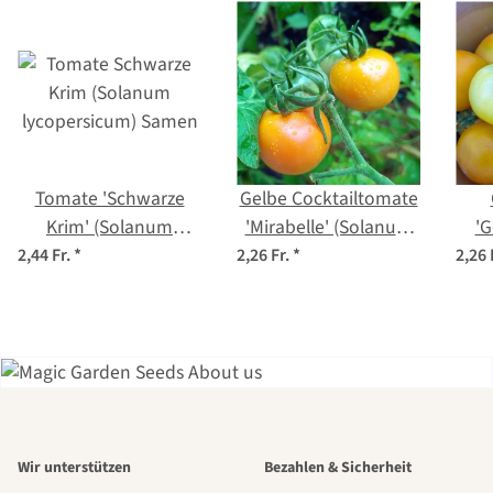
Tomate 'Schwarze
Gelbe Cocktailtomate
Krim' (Solanum
'Mirabelle' (Solanum
'G
lycopersicum) Samen
lycopersicum) Samen
2,44 Fr.
*
2,26 Fr.
*
2,26 
ly
Einer der
Wir unterstützen
Bezahlen & Sicherheit
schönsten