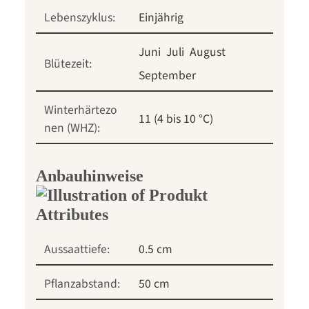
Lebenszyklus:
Einjährig
Juni
Juli
August
Blütezeit:
September
Winterhärtezo
11 (4 bis 10 °C)
nen (WHZ):
Anbauhinweise
Aussaattiefe:
0.5 cm
Pflanzabstand:
50 cm