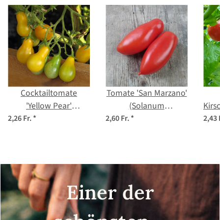
Cocktailtomate
Tomate 'San Marzano'
'Yellow Pear'
(Solanum
Kirs
(Solanum
lycopersicum) Bio
2,26 Fr.
*
2,60 Fr.
*
2,43 
lycopersicum) Bio
Saatgut
ly
Saatgut
Einer der