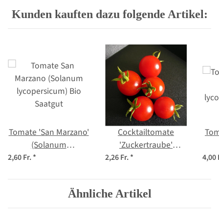
Kunden kauften dazu folgende Artikel:
Tomate 'San Marzano'
Cocktailtomate
Tom
(Solanum
'Zuckertraube'
lycopersicum) Bio
(Solanum
lyc
2,60 Fr.
*
2,26 Fr.
*
4,00 
Saatgut
lycopersicum) Bio
Saatgut
Ähnliche Artikel