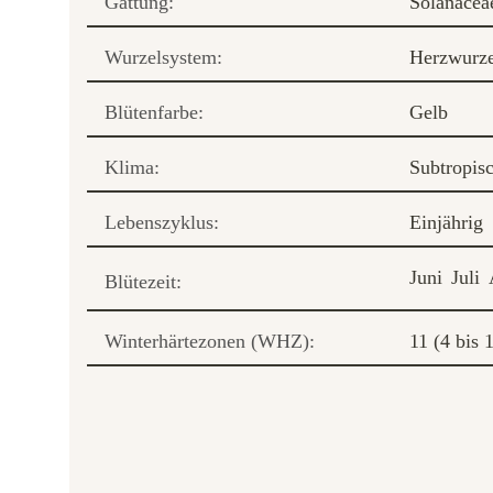
Gattung:
Solanacea
Wurzelsystem:
Herzwurze
Blütenfarbe:
Gelb
Klima:
Subtropis
Lebenszyklus:
Einjährig
Juni
Juli
Blütezeit:
Winterhärtezonen (WHZ):
11 (4 bis 