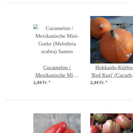
Cucamelon /
Hokkaido-Kürbis
Mexikanische Mini-
'Red Kuri' (Cucurbi
2,44 Fr.
*
2,44 Fr.
*
Gurke (Melothria
maxima) Bio Saatg
scabra) Samen