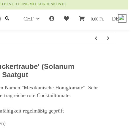
EI BESTELLUNG MIT KUNDENKONTO
CHF
DE
0,00 Fr.
uckertraube' (Solanum
 Saatgut
em Namen "Mexikanische Honigtomate". Sehr
ertragreiche rote Cocktailtomate.
mfähigkeit regelmäßig geprüft
en)