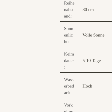
Reihe
nabst
80 cm
and:
Sonn
enlic
Volle Sonne
ht:
Keim
dauer
5-10 Tage
:
Wass
erbed
Hoch
arf:
Vork
ultur