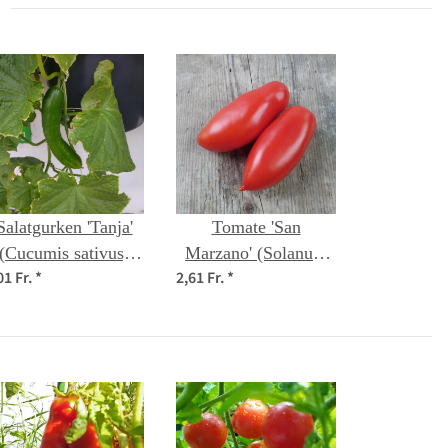
Salatgurken 'Tanja'
Tomate 'San
(Cucumis sativus)
Marzano' (Solanum
01 Fr.
*
2,61 Fr.
*
Bio Saatgut
lycopersicum) Bio
Saatgut