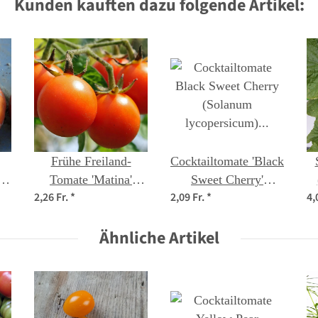
Kunden kauften dazu folgende Artikel:
Frühe Freiland-
Cocktailtomate 'Black
ta
Tomate 'Matina'
Sweet Cherry'
2,26 Fr.
*
2,09 Fr.
*
4,
ut
(Solanum
(Solanum
lycopersicum) Bio
lycopersicum) Samen
Ähnliche Artikel
Saatgut