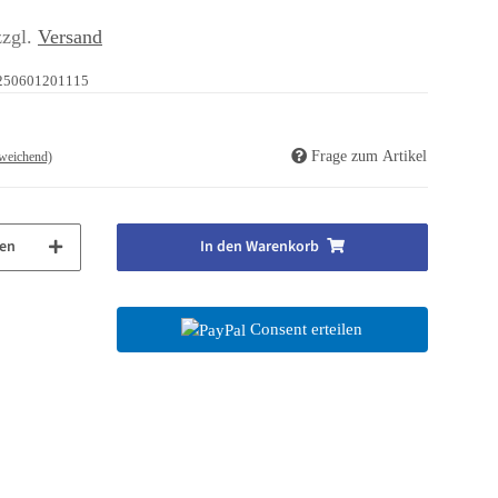
zzgl.
Versand
250601201115
Frage zum Artikel
weichend)
en
In den Warenkorb
Consent erteilen