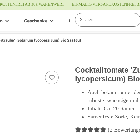
KOSTENFREI AB 30€ WARENWERT
EINMALIG VERSANDKOSTENFREI B
en
Geschenke
Wissenswertes
Service
rtraube' (Solanum lycopersicum) Bio Saatgut
Cocktailtomate 'Z
lycopersicum) Bio
Auch bekannt unter d
robuste, wüchsige und 
Inhalt: Ca. 20 Samen
Samenfeste Sorte, Kei
(2 Bewertung