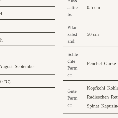
e
Auss
aattie
0.5 cm
l
fe:
Pflan
zabst
50 cm
ch
and:
Schle
chte
Fenchel
Gurke
August
September
Partn
er:
10 °C)
Kopfkohl
Kohlr
Gute
Radieschen
Ret
Partn
er:
Spinat
Kapuzine