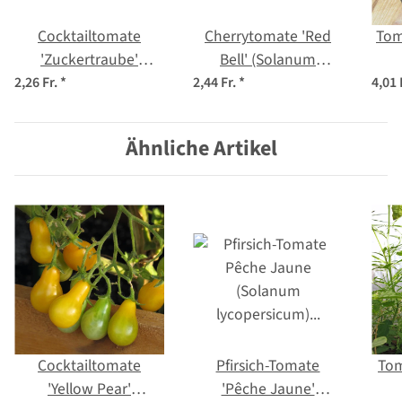
Cocktailtomate
Cherrytomate 'Red
Tom
'Zuckertraube'
Bell' (Solanum
(Solanum
lycopersicum) Samen
lyc
2,26 Fr.
*
2,44 Fr.
*
4,01 
lycopersicum) Bio
Saatgut
Ähnliche Artikel
Cocktailtomate
Pfirsich-Tomate
Tom
'Yellow Pear'
'Pêche Jaune'