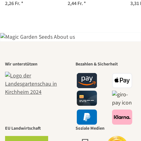
(Solanum
(Solanum
ly
2,26 Fr.
*
2,44 Fr.
*
3,31 
lycopersicum) Bio
lycopersicum) Bio
Saatgut
Saatgut
Einer der
Wir unterstützen
Bezahlen & Sicherheit
schönsten
Wege zu uns
selbst führt
durch den
EU Landwirtschaft
Soziale Medien