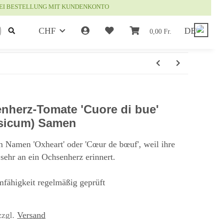
EI BESTELLUNG MIT KUNDENKONTO
CHF
DE
0,00 Fr.
enherz-Tomate 'Cuore di bue'
sicum) Samen
 Namen 'Oxheart' oder 'Cœur de bœuf', weil ihre
 sehr an ein Ochsenherz erinnert.
mfähigkeit regelmäßig geprüft
zzgl.
Versand