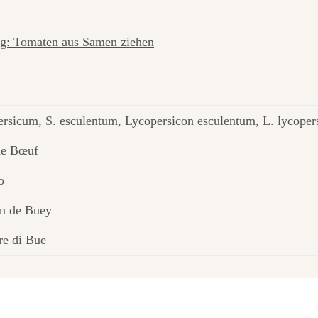
ng: Tomaten aus Samen ziehen
rsicum, S. esculentum, Lycopersicon esculentum, L. lycope
de Bœuf
o
n de Buey
e di Bue