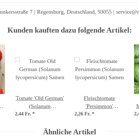
unkersstraße 7 | Regensburg, Deutschland, 93055 | service@
Kunden kauften dazu folgende Artikel:
Tomate 'Old German'
Fleischtomate
um
(Solanum
'Persimmon'
M
en
2,44 Fr.
lycopersicum) Samen
*
2,26 Fr.
(Solanum
*
2,
lycopersicum) Samen
Ähnliche Artikel