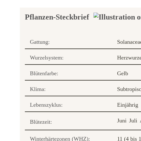
Pflanzen-Steckbrief
Gattung:
Solanacea
Wurzelsystem:
Herzwurze
Blütenfarbe:
Gelb
Klima:
Subtropis
Lebenszyklus:
Einjährig
Juni
Juli
Blütezeit:
Winterhärtezonen (WHZ):
11 (4 bis 