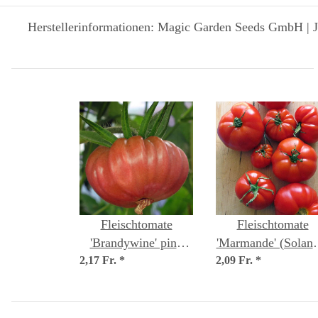
Herstellerinformationen: Magic Garden Seeds GmbH | J
Fleischtomate
Fleischtomate
'Brandywine' pink
'Marmande' (Solan
2,17 Fr.
(Solanum
*
2,09 Fr.
lycopersicum) Sam
*
lycopersicum) Samen