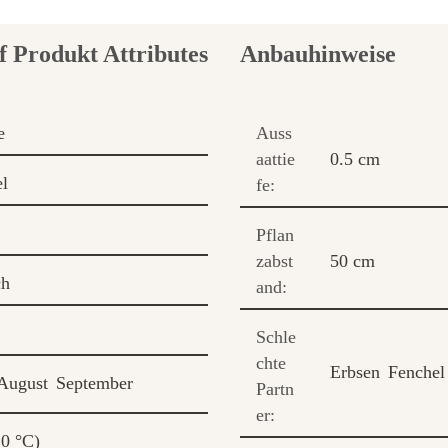
Anbauhinweise
e
Auss
aattie
0.5 cm
l
fe:
Pflan
zabst
50 cm
ch
and:
Schle
chte
Erbsen
Fenchel
August
September
Partn
er:
10 °C)