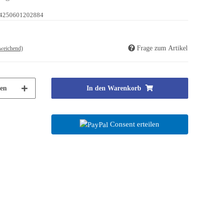
4250601202884
Frage zum Artikel
weichend)
en
In den Warenkorb
Consent erteilen