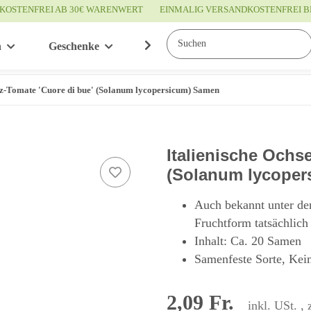
KOSTENFREI AB 30€ WARENWERT
EINMALIG VERSANDKOSTENFREI B
n
Geschenke
Wissenswertes
Service
rz-Tomate 'Cuore di bue' (Solanum lycopersicum) Samen
Italienische Ochs
(Solanum lycoper
Auch bekannt unter den
Fruchtform tatsächlich
Inhalt: Ca. 20 Samen
Samenfeste Sorte, Kei
2,09 Fr.
inkl. USt. , 