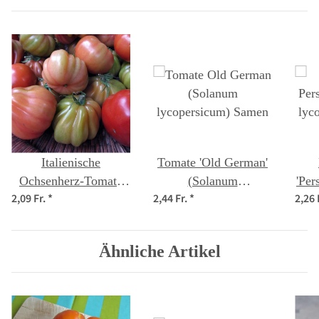
Italienische
Tomate 'Old German'
Ochsenherz-Tomate
(Solanum
'Pe
2,09 Fr.
*
2,44 Fr.
*
2,26 
'Cuore di bue'
lycopersicum) Samen
lyc
(Solanum
lycopersicum) Samen
Ähnliche Artikel