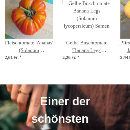
Fleischtomate 'Ananas'
Gelbe Buschtomate
Pfir
(Solanum
'Banana Legs'
J
2,61 Fr.
*
2,26 Fr.
*
2,44 
lycopersicum) Bio
(Solanum
ly
Saatgut
lycopersicum) Samen
Einer der
schönsten