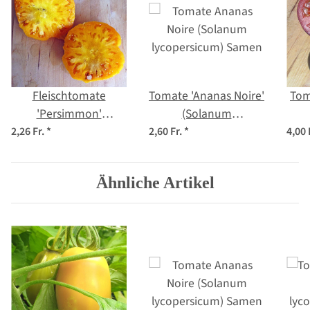
Fleischtomate
Tomate 'Ananas Noire'
Tom
'Persimmon'
(Solanum
(Solanum
lycopersicum) Samen
lyc
2,26 Fr.
*
2,60 Fr.
*
4,00 
lycopersicum) Samen
Ähnliche Artikel