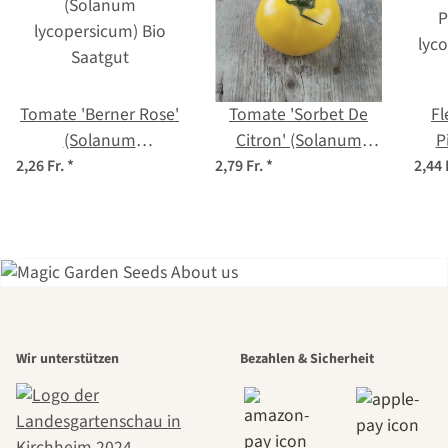
Tomate 'Berner Rose'
Tomate 'Sorbet De
Fl
(Solanum
Citron' (Solanum
P
lycopersicum) Bio
lycopersicum) Samen
lyc
2,26 Fr.
*
2,79 Fr.
*
2,44 
Saatgut
Einer der
Wir unterstützen
Bezahlen & Sicherheit
schönsten
Wege zu uns