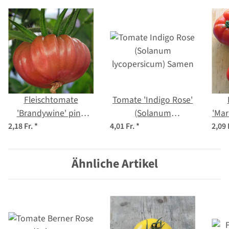
Fleischtomate
Tomate 'Indigo Rose'
'Brandywine' pink
(Solanum
'Ma
(Solanum
lycopersicum) Samen
lyc
2,18 Fr.
*
4,01 Fr.
*
2,09 
lycopersicum) Samen
Ähnliche Artikel