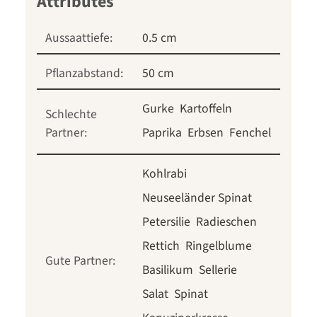
Aussaattiefe:
0.5 cm
Pflanzabstand:
50 cm
Gurke
Kartoffeln
Schlechte
Partner:
Paprika
Erbsen
Fenchel
Kohlrabi
Neuseeländer Spinat
Petersilie
Radieschen
Rettich
Ringelblume
Gute Partner:
Basilikum
Sellerie
Salat
Spinat