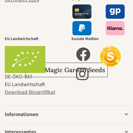
selbst führt
durch den
EU Landwirtschaft
Soziale Medien
Garten
Über Magic Garden Seeds
DE‑ÖKO‑037
EU Landwirtschaft
Download Biozertifikat
Informationen
Interessantes