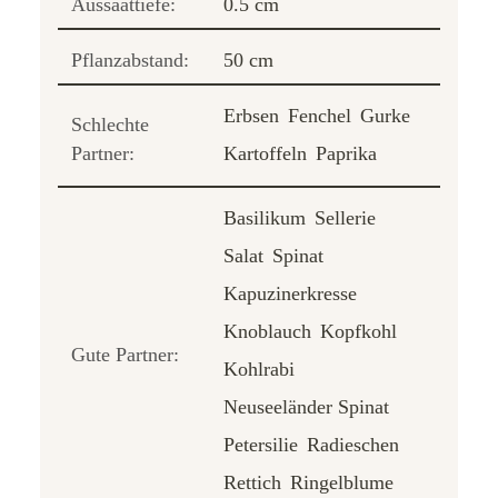
Aussaattiefe:
0.5 cm
Pflanzabstand:
50 cm
Erbsen
Fenchel
Gurke
Schlechte
Partner:
Kartoffeln
Paprika
Basilikum
Sellerie
Salat
Spinat
Kapuzinerkresse
Knoblauch
Kopfkohl
Gute Partner:
Kohlrabi
Neuseeländer Spinat
Petersilie
Radieschen
Rettich
Ringelblume