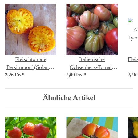
Fleischtomate
Italienische
Flei
'Persimmon' (Solanum
Ochsenherz-Tomate
2,26 Fr.
lycopersicum) Samen
*
2,09 Fr.
'Cuore di bue'
*
2,26
lyc
(Solanum
lycopersicum) Samen
Ähnliche Artikel