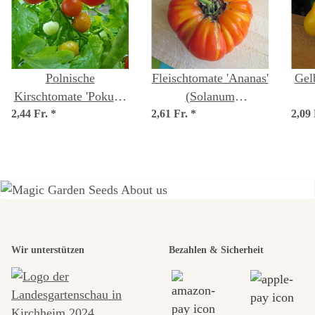
Polnische
Fleischtomate 'Ananas'
Gel
Kirschtomate 'Pokusa'
(Solanum
2,44 Fr.
(Solanum
*
2,61 Fr.
lycopersicum) Bio
*
2,09
lycopersicum) Bio
Saatgut
lyc
Samen
Einer der
Wir unterstützen
Bezahlen & Sicherheit
schönsten
Wege zu uns