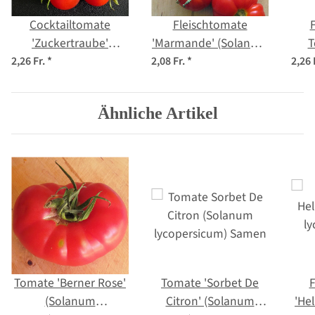
Cocktailtomate
Fleischtomate
'Zuckertraube'
'Marmande' (Solanum
T
(Solanum
lycopersicum) Samen
2,26 Fr.
*
2,08 Fr.
*
2,26 
lycopersicum) Bio
ly
Saatgut
Ähnliche Artikel
Tomate 'Berner Rose'
Tomate 'Sorbet De
F
(Solanum
Citron' (Solanum
'He