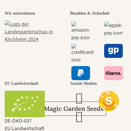
Einer der
Wir unterstützen
Bezahlen & Sicherheit
schönsten
Wege zu uns
selbst führt
durch den
EU Landwirtschaft
Soziale Medien
Garten
Über Magic Garden Seeds
DE‑ÖKO‑037
EU Landwirtschaft