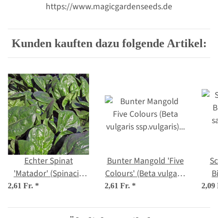
https://www.magicgardenseeds.de
Kunden kauften dazu folgende Artikel:
Echter Spinat
Bunter Mangold 'Five
Sc
'Matador' (Spinacia
Colours' (Beta vulgaris
B
oleracea) Bio Saatgut
ssp.vulgaris) Bio
sa
2,61 Fr.
*
2,61 Fr.
*
2,09
Saatgut