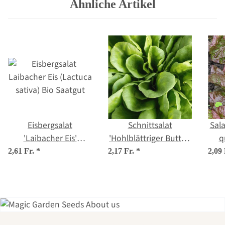
Ähnliche Artikel
Eisbergsalat
Schnittsalat
Sala
'Laibacher Eis'
'Hohlblättriger Butter'
q
(Lactuca sativa) Bio
(Lactuca sativa)
(La
2,61 Fr.
*
2,17 Fr.
*
2,09
Saatgut
Samen