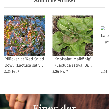
Ähnliche Artikel
Pflücksalat 'Red Salad
Kopfsalat 'Maikönig'
Bowl' (Lactuca sativa)
(Lactuca sativa) Bio
Bio Saatgut
Saatgut
(La
2,26 Fr.
*
2,26 Fr.
*
2,61
Einer der