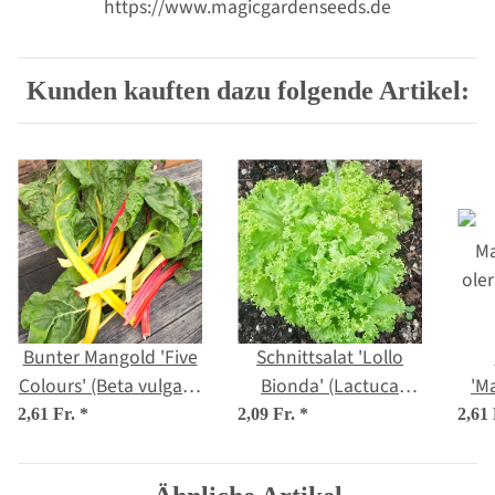
https://www.magicgardenseeds.de
Kunden kauften dazu folgende Artikel:
Bunter Mangold 'Five
Schnittsalat 'Lollo
Colours' (Beta vulgaris
Bionda' (Lactuca
'M
ssp.vulgaris) Bio
sativa var. crispa)
ole
2,61 Fr.
*
2,09 Fr.
*
2,61
Saatgut
Samen