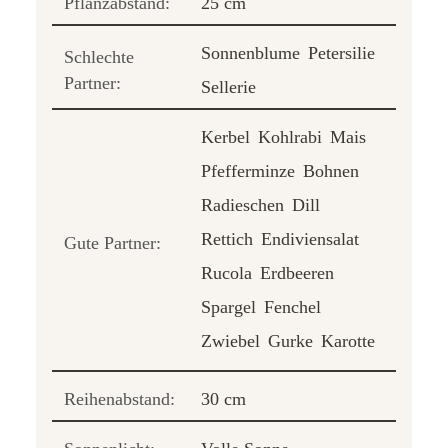
Pflanzabstand:
25 cm
Sonnenblume
Petersilie
Schlechte
Partner:
Sellerie
Kerbel
Kohlrabi
Mais
Pfefferminze
Bohnen
Radieschen
Dill
Rettich
Endiviensalat
Gute Partner:
Rucola
Erdbeeren
Spargel
Fenchel
Zwiebel
Gurke
Karotte
Reihenabstand:
30 cm