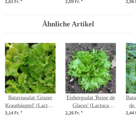
2,61 Fr.
*
2,09 Fr.
*
2,96 
(Lactuca sativa) Bio
di Castelfranco'
(La
Saatgut
(Cichorium intybus
var. foliosum) Samen
Ähnliche Artikel
Bataviasalat 'Grazer
Eisbergsalat 'Reine de
Bata
Krauthäuptel' (Lactuca
Glaces' (Lactuca
de
3,14 Fr.
*
2,26 Fr.
*
2,44 
sativa) Bio Saatgut
sativa) Samen