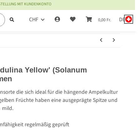
ESTELLUNG MIT KUNDENKONTO
CHF
DE
0,00 Fr.
dulina Yellow' (Solanum
men
sorte die sich ideal für die hängende Ampelkultur
 gelben Früchte haben eine ausgeprägte Spitze und
mild.
mfähigkeit regelmäßig geprüft