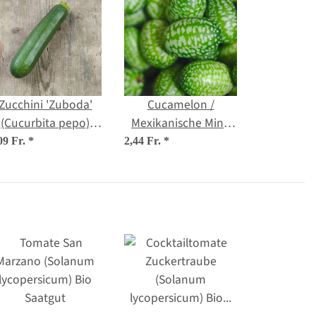
Zucchini 'Zuboda'
Cucamelon /
(Cucurbita pepo)
Mexikanische Mini-
Samen
Gurke (Melothria
09 Fr.
*
2,44 Fr.
*
scabra) Samen