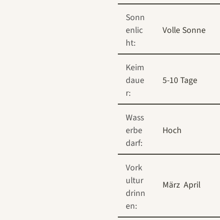
Sonn
enlic
Volle Sonne
ht:
Keim
daue
5-10 Tage
r:
Wass
erbe
Hoch
darf:
Vork
ultur
März
April
drinn
en: