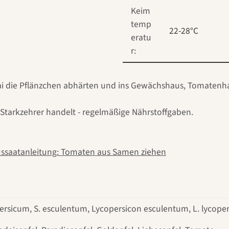
Keim
temp
22-28°C
eratu
r:
Mai die Pflänzchen abhärten und ins Gewächshaus, Tomatenha
 Starkzehrer handelt - regelmäßige Nährstoffgaben.
ssaatanleitung: Tomaten aus Samen ziehen
rsicum, S. esculentum, Lycopersicon esculentum, L. lycope