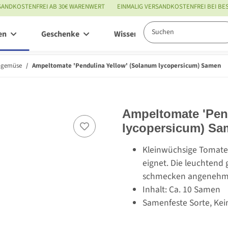
SANDKOSTENFREI AB 30€ WARENWERT
EINMALIG VERSANDKOSTENFREI BEI B
en
Geschenke
Wissenswertes
Service
ngemüse
Ampeltomate 'Pendulina Yellow' (Solanum lycopersicum) Samen
Ampeltomate 'Pen
lycopersicum) Sa
Kleinwüchsige Tomaten
eignet. Die leuchtend
schmecken angenehm 
Inhalt: Ca. 10 Samen
Samenfeste Sorte, Kei