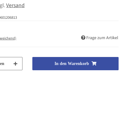
zgl.
Versand
0601206813
Frage zum Artikel
bweichend)
en
In den Warenkorb