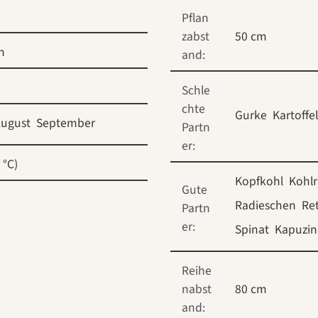
Pflan
zabst
50 cm
h
and:
Schle
chte
Gurke
Kartoffe
ugust
September
Partn
er:
 °C)
Kopfkohl
Kohlr
Gute
Radieschen
Ret
Partn
er:
Spinat
Kapuzin
Reihe
nabst
80 cm
and: