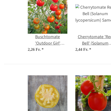
Buschtomate
Cherrytomate 'Re
'Outdoor Girl'
Bell' (Solanum
(Solanum
lycopersicum) Sam
2,26 Fr.
*
2,44 Fr.
*
lycopersicum) Samen