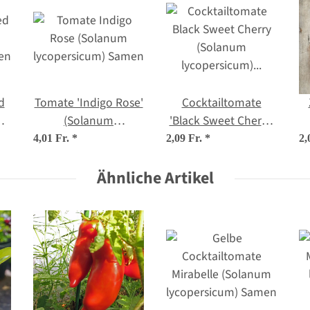
d
Tomate 'Indigo Rose'
Cocktailtomate
(Solanum
'Black Sweet Cherry'
en
lycopersicum) Samen
(Solanum
4,01 Fr.
*
2,09 Fr.
*
2,
lycopersicum) Samen
Ähnliche Artikel