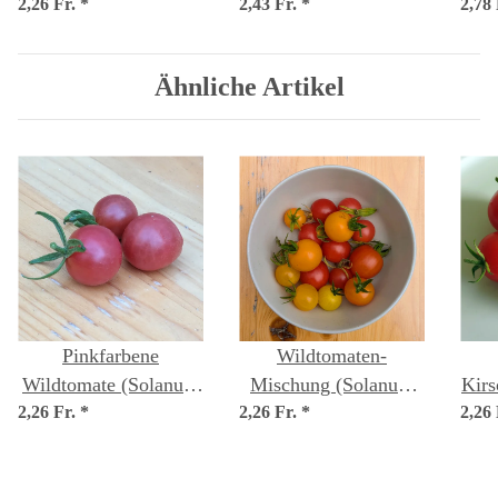
2,26 Fr.
pimpinellifolium)
*
2,43 Fr.
cheesmaniae) Samen
*
2,78
pim
Samen
hu
Ähnliche Artikel
Pinkfarbene
Wildtomaten-
Wildtomate (Solanum
Mischung (Solanum
Kirs
2,26 Fr.
pimpinellifolium)
*
2,26 Fr.
pimpinellifolium)
*
2,26
Samen
Samen
ly