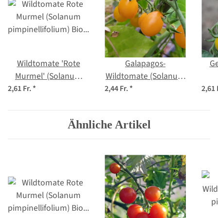
Wildtomate 'Rote
Galapagos-
Ge
Murmel' (Solanum
Wildtomate (Solanum
pimpinellifolium) Bio
cheesmaniae) Samen
pim
2,61 Fr.
*
2,44 Fr.
*
2,61 
Saatgut
Ähnliche Artikel