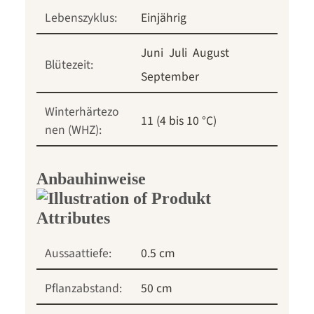
Lebenszyklus:
Einjährig
Juni
Juli
August
Blütezeit:
September
Winterhärtezo
11 (4 bis 10 °C)
nen (WHZ):
Anbauhinweise
Aussaattiefe:
0.5 cm
Pflanzabstand:
50 cm