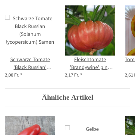
Schwarze Tomate
Fleischtomate
Toma
'Black Russian'
'Brandywine' pink
(Solanum
(Solanum
lyc
2,00 Fr.
*
2,17 Fr.
*
2,61 
lycopersicum) Samen
lycopersicum) Samen
Ähnliche Artikel