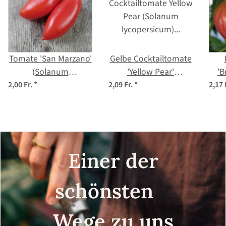
Tomate 'San Marzano'
Gelbe Cocktailtomate
(Solanum
'Yellow Pear'
'B
lycopersicum) Samen
(Solanum
2,00 Fr.
*
2,09 Fr.
*
2,17 
lycopersicum) Samen
lyc
Einer der
schönsten
Wege zu uns