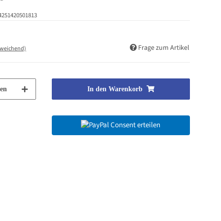
4251420501813
Frage zum Artikel
bweichend)
en
In den Warenkorb
Consent erteilen