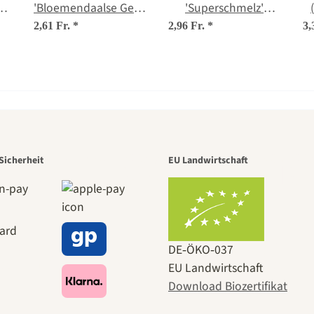
a
'Bloemendaalse Gele'
'Superschmelz'
r.
(Brassica oleracea
(Brassica oleracea
2,61 Fr.
*
2,96 Fr.
*
3,
n
convar. capitata var.
var. gongylodes) Bio
sabauda L.) Bio
Saatgut
Saatgut
r der schö
Sicherheit
EU Landwirtschaft
 zu uns s
DE‑ÖKO‑037
EU Landwirtschaft
Download Biozertifikat