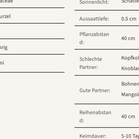
caceae
Schatt
Sonnenlicht:
urzel
Aussaattiefe:
0.5 cm
Pflanzabstan
40 cm
d:
hrig
Kopfko
Schlechte
ni
Partner:
Knobla
Bohnen
Gute Partner:
Mangol
Reihenabstan
40 cm
d:
Keimdauer:
5-10 Ta