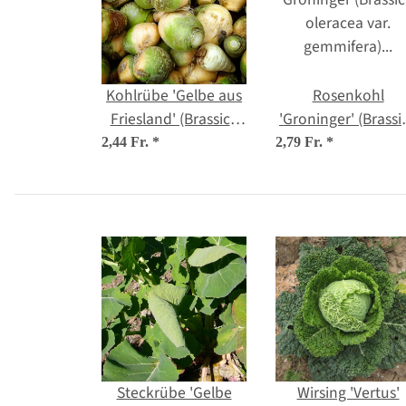
Kohlrübe 'Gelbe aus
Rosenkohl
Friesland' (Brassica
'Groninger' (Brassi
napus subsp.
oleracea var.
2,44 Fr.
*
2,79 Fr.
*
rapifera) Bio Saatgut
gemmifera) Bio
Saatgut
Steckrübe 'Gelbe
Wirsing 'Vertus'