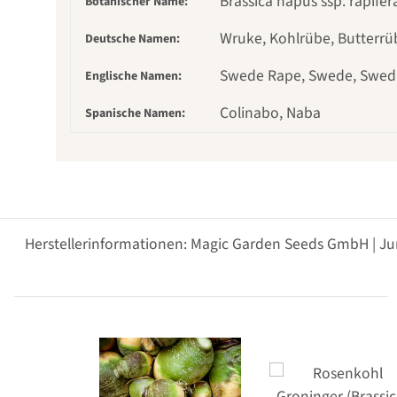
Brassica napus ssp. rapifer
Botanischer Name:
Wruke, Kohlrübe, Butterrü
Deutsche Namen:
Swede Rape, Swede, Swedis
Englische Namen:
Colinabo, Naba
Spanische Namen:
Herstellerinformationen: Magic Garden Seeds GmbH | Ju