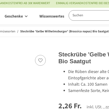
SANDKOSTENFREI AB 30€ WARENWERT
EINMALIG VERSANDKOSTENFREI BEI B
Geschenke
Wissenswertes
Service
emüsesorten
Steckrübe 'Gelbe Wilhelmsburger' (Brassica napus) Bio Saatgut
Steckrübe 'Gelbe 
Bio Saatgut
Die Rüben dieser alte 
Eintopfgerichte aber a
Inhalt: Ca. 100 Samen
Samenfeste Sorte, Kei
2,26 Fr.
inkl. USt. , z