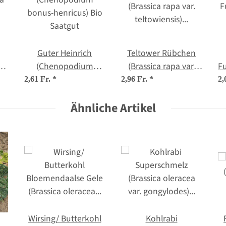
Guter Heinrich
Teltower Rübchen
ca
(Chenopodium
(Brassica rapa var.
Fu
bonus-henricus) Bio
teltowiensis) Bio
2,61 Fr.
*
2,96 Fr.
*
2,
Saatgut
Saatgut
Ähnliche Artikel
Wirsing/ Butterkohl
Kohlrabi