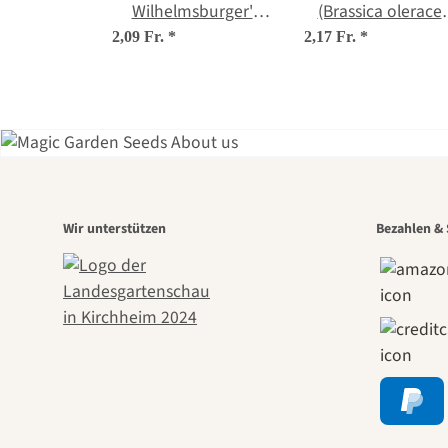
Wilhelmsburger'
(Brassica olerace
(Brassica napus)
convar. capitata va
2,09 Fr.
*
2,17 Fr.
*
Samen
sabauda L.) Same
Eine
Wir unterstützen
Bezahlen & 
Wege