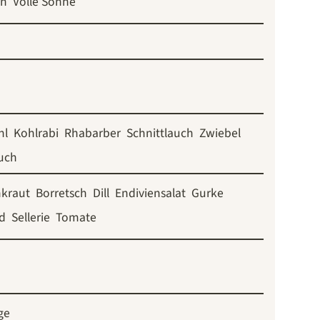
en
Volle Sonne
hl
Kohlrabi
Rhabarber
Schnittlauch
Zwiebel
uch
kraut
Borretsch
Dill
Endiviensalat
Gurke
d
Sellerie
Tomate
ge