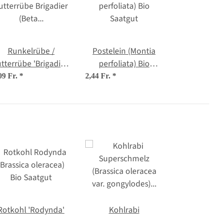
Runkelrübe /
Postelein (Montia
tterrübe 'Brigadier'
perfoliata) Bio
(Beta vulgaris var.
Saatgut
09 Fr.
*
2,44 Fr.
*
rapacea) Samen
Rotkohl 'Rodynda'
Kohlrabi