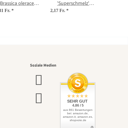
(Brassica oleracea)
'Superschmelz'
Bio Saatgut
(Brassica oleracea
31 Fr.
*
2,17 Fr.
*
var. gongylodes)
Samen
nsten
Soziale Medien
elbst
SEHR GUT
4.86 / 5
aus 861 Bewertungen
bei: amazon.de,
amazon.it, amazon.es,
shopvote.de