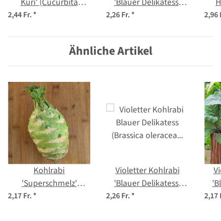
Kuri' (Cucurbita
'Blauer Delikatess'
H
maxima) Bio Saatgut
(Brassica oleracea var.
sat
2,44 Fr.
*
2,26 Fr.
*
2,96 
gongylodes) Bio
Samen
Ähnliche Artikel
Kohlrabi
Violetter Kohlrabi
Vi
'Superschmelz'
'Blauer Delikatess'
'B
(Brassica oleracea var.
(Brassica oleracea var.
(Bra
2,17 Fr.
*
2,26 Fr.
*
2,17 
gongylodes) Samen
gongylodes) Bio
go