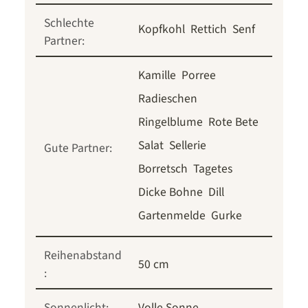
Schlechte
Kopfkohl
Rettich
Senf
Partner:
Kamille
Porree
Radieschen
Ringelblume
Rote Bete
Salat
Sellerie
Gute Partner:
Borretsch
Tagetes
Dicke Bohne
Dill
Gartenmelde
Gurke
Reihenabstand
50 cm
:
Sonnenlicht:
Volle Sonne