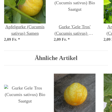
Apfelgurke (Cucumis
Gurke 'Gele Tros'
Ar
sativus) Samen
(Cucumis sativus) Bio
(C
2,09 Fr.
*
2,09 Fr.
*
Saatgut
2,09
f
Ähnliche Artikel