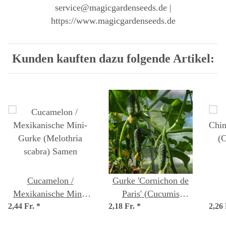
service@magicgardenseeds.de |
https://www.magicgardenseeds.de
Kunden kauften dazu folgende Artikel:
Cucamelon /
Gurke 'Cornichon de
Mexikanische Mini-
Paris' (Cucumis
2,44 Fr.
Gurke (Melothria
*
2,18 Fr.
sativus) Samen
*
2,26
Sch
scabra) Samen