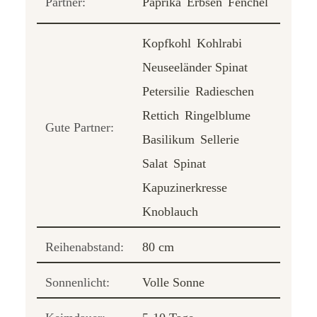
Partner:
Paprika
Erbsen
Fenchel
Kopfkohl
Kohlrabi
Neuseeländer Spinat
Petersilie
Radieschen
Rettich
Ringelblume
Gute Partner:
Basilikum
Sellerie
Salat
Spinat
Kapuzinerkresse
Knoblauch
Reihenabstand:
80 cm
Sonnenlicht:
Volle Sonne