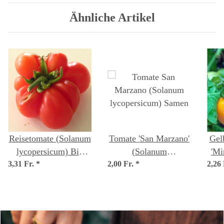
Ähnliche Artikel
Reisetomate (Solanum
Tomate 'San Marzano'
Gel
lycopersicum) Bio
(Solanum
'Mi
3,31 Fr.
*
Saatgut
2,00 Fr.
lycopersicum) Samen
*
2,26
lyc