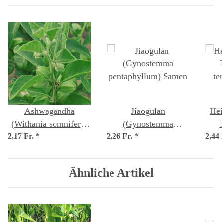
Ashwagandha
Jiaogulan
Hei
(Withania somnifera)
(Gynostemma
2,17 Fr.
*
Samen
2,26 Fr.
pentaphyllum) Samen
*
2,44
t
Ähnliche Artikel