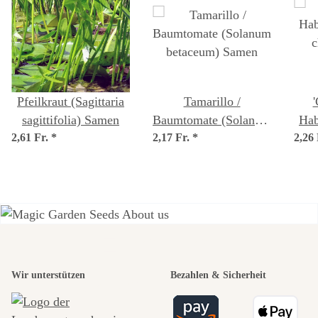
Pfeilkraut (Sagittaria
Tamarillo /
sagittifolia) Samen
Baumtomate (Solanum
Hab
2,61 Fr.
*
2,17 Fr.
betaceum) Samen
*
2,26
c
Einer der
Wir unterstützen
Bezahlen & Sicherheit
schönsten