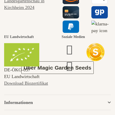
Wege zu uns
selbst führt
durch den
EU Landwirtschaft
Soziale Medien
Garten
Über Magic Garden Seeds
DE‑ÖKO‑037
EU Landwirtschaft
Download Biozertifikat
Informationen