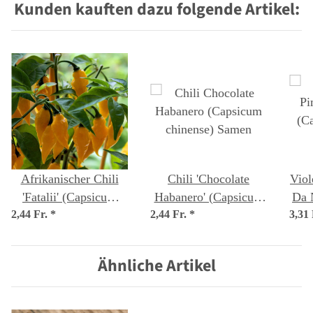
Kunden kauften dazu folgende Artikel:
Afrikanischer Chili
Chili 'Chocolate
Viol
'Fatalii' (Capsicum
Habanero' (Capsicum
Da 
2,44 Fr.
chinense) Samen
*
2,44 Fr.
chinense) Samen
*
3,31
ch
Ähnliche Artikel