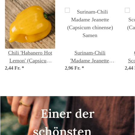
Chili 'Habanero Hot
Surinam-Chili
Lemon' (Capsicum
'Madame Jeanette'
Sco
2,44 Fr.
chinense) Samen
*
2,96 Fr.
(Capsicum chinense)
*
2,44
(Ca
Samen
Einer der
schönsten