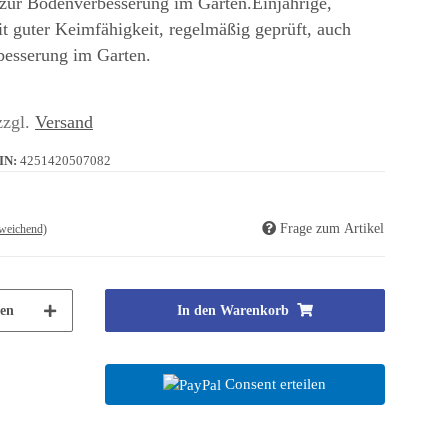
 zur Bodenverbesserung im Garten.Einjährige,
 guter Keimfähigkeit, regelmäßig geprüft, auch
besserung im Garten.
zzgl.
Versand
IN:
4251420507082
Frage zum Artikel
weichend)
en
In den Warenkorb
Consent erteilen