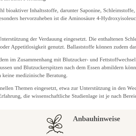
 bioaktiver Inhaltsstoffe, darunter Saponine, Schleimstoffe, 
esonders hervorzuheben ist die Aminosäure 4-Hydroxyisoleu
nterstützung der Verdauung eingesetzt. Die enthaltenen Schl
er Appetitlosigkeit genutzt. Ballaststoffe können zudem das
dem im Zusammenhang mit Blutzucker- und Fettstoffwechsel u
influssen und Blutzuckerspitzen nach dem Essen abmildern könn
h keine medizinische Beratung.
nellen Themen eingesetzt, etwa zur Unterstützung in den Wechs
fahrung, die wissenschaftliche Studienlage ist je nach Berei
Anbauhinweise