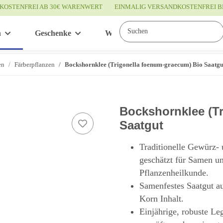
KOSTENFREI AB 30€ WARENWERT
EINMALIG VERSANDKOSTENFREI B
n
Geschenke
Wissenswertes
Service
en
Färberpflanzen
Bockshornklee (Trigonella foenum-graecum) Bio Saatgu
Bockshornklee (T
Saatgut
Traditionelle Gewürz- 
geschätzt für Samen un
Pflanzenheilkunde.
Samenfestes Saatgut a
Korn Inhalt.
Einjährige, robuste Le