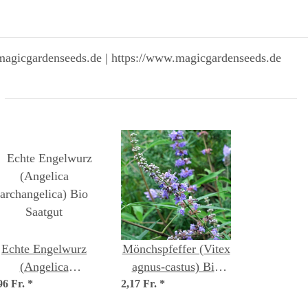
magicgardenseeds.de | https://www.magicgardenseeds.de
Echte Engelwurz
Mönchspfeffer (Vitex
(Angelica
agnus-castus) Bio
96 Fr.
archangelica) Bio
*
2,17 Fr.
Saatgut
*
Saatgut