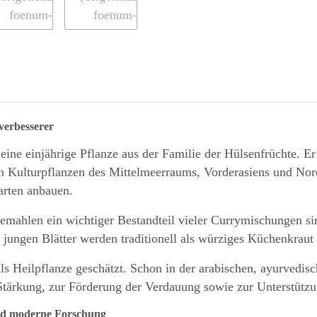
verbesserer
t eine einjährige Pflanze aus der Familie der Hülsenfrüchte. E
ten Kulturpflanzen des Mittelmeerraums, Vorderasiens und Nord
arten anbauen.
emahlen ein wichtiger Bestandteil vieler Currymischungen sin
ungen Blätter werden traditionell als würziges Küchenkraut 
ls Heilpflanze geschätzt. Schon in der arabischen, ayurvedisc
r Stärkung, zur Förderung der Verdauung sowie zur Unterstüt
 und moderne Forschung