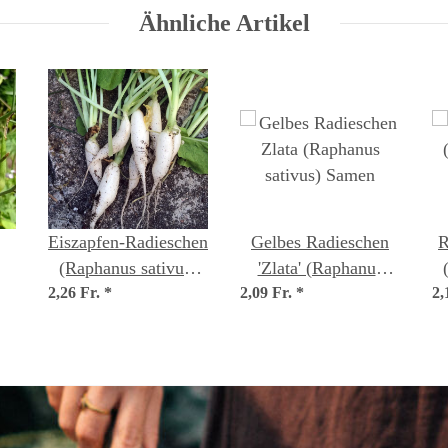
Ähnliche Artikel
Eiszapfen-Radieschen
Gelbes Radieschen
R
(Raphanus sativus)
'Zlata' (Raphanus
s)
2,26 Fr.
BIO Saatgut
*
2,09 Fr.
sativus) Samen
*
2,