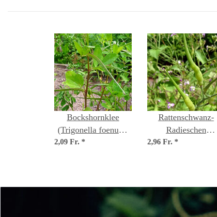
Bockshornklee
Rattenschwanz-
(Trigonella foenum-
Radieschen
2,09 Fr.
graecum) Samen
*
2,96 Fr.
(Raphanus caudatu
*
Bio Saatgut