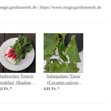
magicgardenseeds.de | https://www.magicgardenseeds.de
Radieschen 'French
Salatgurken 'Tanja'
reakfast' (Raphanus
(Cucumis sativus)
61 Fr.
ativus) Bio Saatgut
*
4,01 Fr.
Bio Saatgut
*