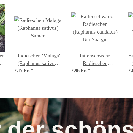
en
Radieschen 'Malaga'
Rattenschwanz-
Ei
)
(Raphanus sativus)
Radieschen
2,17 Fr.
Samen
*
2,96 Fr.
(Raphanus caudatus)
*
2,
Bio Saatgut
r der schö