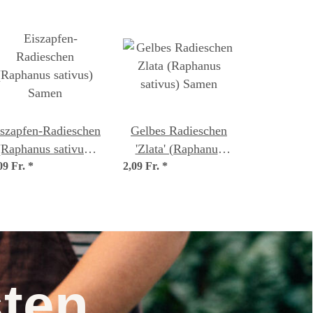
szapfen-Radieschen
Gelbes Radieschen
(Raphanus sativus)
'Zlata' (Raphanus
09 Fr.
Samen
*
2,09 Fr.
sativus) Samen
*
nsten