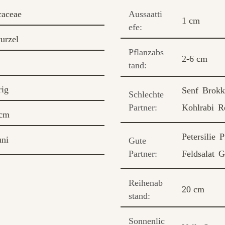
caceae
Aussaatti
1 cm
efe:
urzel
Pflanzabs
2-6 cm
tand:
rig
Senf
Brokk
Schlechte
Partner:
Kohlrabi
R
 cm
Petersilie
P
uni
Gute
Partner:
Feldsalat
G
Reihenab
20 cm
stand:
Sonnenlic