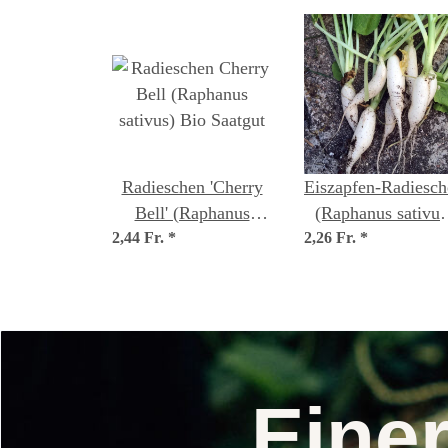
Radieschen 'Cherry
Eiszapfen-Radiesch
Bell' (Raphanus
(Raphanus sativus
2,44 Fr.
sativus) Bio Saatgut
*
2,26 Fr.
BIO Saatgut
*
Eine