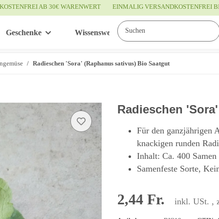
KOSTENFREI AB 30€ WARENWERT
EINMALIG VERSANDKOSTENFREI B
Geschenke
Wissenswertes
Service
ngemüse
Radieschen 'Sora' (Raphanus sativus) Bio Saatgut
Radieschen 'Sora'
Für den ganzjährigen A
knackigen runden Radi
Inhalt: Ca. 400 Samen
Samenfeste Sorte, Keim
2,44 Fr.
inkl. USt. , 