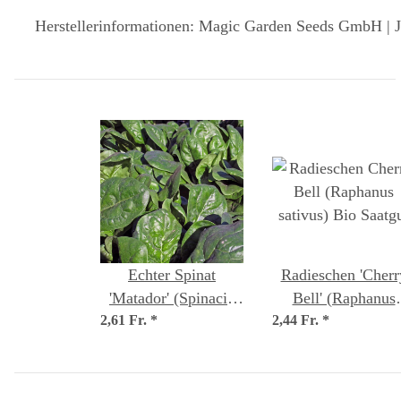
Herstellerinformationen: Magic Garden Seeds GmbH | J
Echter Spinat
Radieschen 'Cherr
'Matador' (Spinacia
Bell' (Raphanus
2,61 Fr.
oleracea) Bio Saatgut
*
2,44 Fr.
sativus) Bio Saatg
*