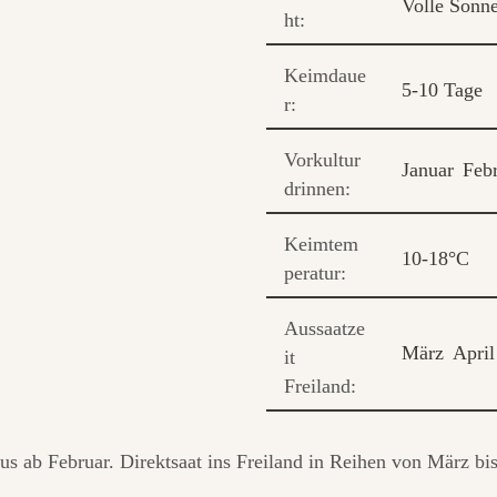
Volle Sonn
ht:
Keimdaue
5-10 Tage
r:
Vorkultur
Januar
Feb
drinnen:
Keimtem
10-18°C
peratur:
Aussaatze
März
April
it
Freiland:
aus ab Februar. Direktsaat ins Freiland in Reihen von März b