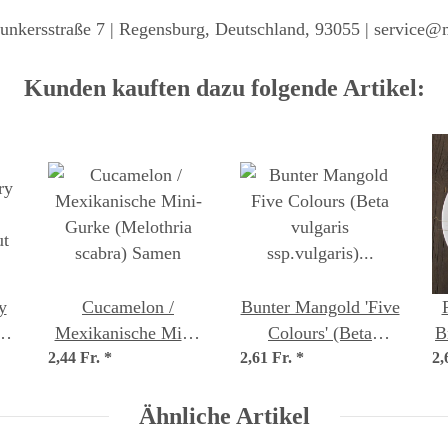
unkersstraße 7 | Regensburg, Deutschland, 93055 | service@
Kunden kauften dazu folgende Artikel:
y
Cucamelon /
Bunter Mangold 'Five
Mexikanische Mini-
Colours' (Beta
B
ut
2,44 Fr.
Gurke (Melothria
*
2,61 Fr.
vulgaris ssp.vulgaris)
*
2,
s
scabra) Samen
Bio Saatgut
Ähnliche Artikel