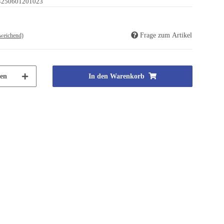
4250601201023
Frage zum Artikel
weichend)
en
In den Warenkorb