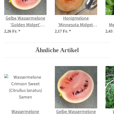
Gelbe Wassermelone
Honigmelone
'Golden Midget'
'Minnesota Midget'
Me
(Citrullus lanatus)
(Cucumis melo)
G
2,26 Fr.
*
2,17 Fr.
*
2,43
Samen
Samen
Ähnliche Artikel
Wassermelone
Gelbe Wassermelone