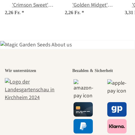
'Crimson Sweet'
'Golden Midget'
'
(Citrullus lanatus)
(Citrullus lanatus)
(Cit
2,26 Fr.
*
2,26 Fr.
*
3,31
Samen
Samen
Einer der
Wir unterstützen
Bezahlen & Sicherheit
schönsten
Wege zu uns
selbst führt
durch den