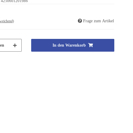
4250601201986
Frage zum Artikel
weichend)
en
In den Warenkorb