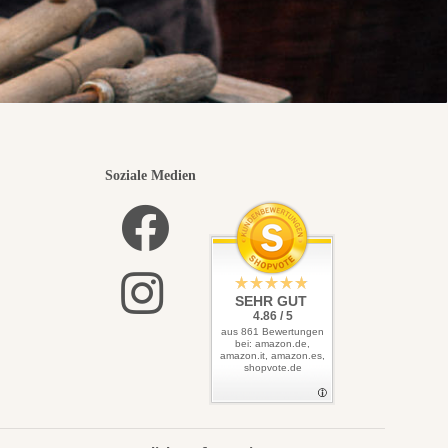
Soziale Medien
SEHR GUT
4.86 / 5
aus 861 Bewertungen
bei: amazon.de,
amazon.it, amazon.es,
shopvote.de