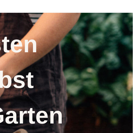
Samen
nsten
elbst
Garten