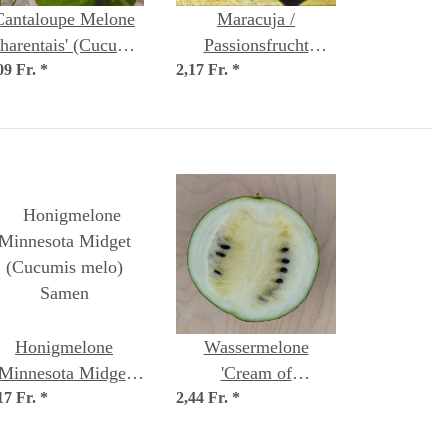
Cantaloupe Melone
Maracuja /
Charentais' (Cucumis
Passionsfrucht
09 Fr.
melo) Samen
*
2,17 Fr.
(Passiflora edulis)
*
Samen
Honigmelone
Wassermelone
'Minnesota Midget'
'Cream of
17 Fr.
(Cucumis melo)
*
2,44 Fr.
Saskatchewan'
*
Samen
(Citrullus lanatus)