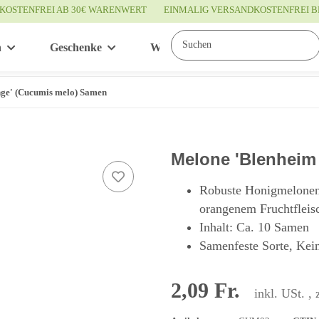
KOSTENFREI AB 30€ WARENWERT
EINMALIG VERSANDKOSTENFREI B
n
Geschenke
Wissenswertes
Service
ge' (Cucumis melo) Samen
Melone 'Blenheim
Robuste Honigmelonenso
orangenem Fruchtfleisc
Inhalt: Ca. 10 Samen
Samenfeste Sorte, Kei
2,09 Fr.
inkl. USt. , 