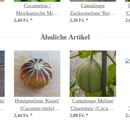
Cucamelon /
Cantaloupe
Mexikanische Mini-
Zuckermelone 'Retato
'
2,44 Fr.
Gurke (Melothria
*
2,26 Fr.
Degli Ortolani'
*
2,
)
scabra) Samen
(Cucumis melo) Bio
Saatgut
Ähnliche Artikel
n'
Honigmelone 'Kajari'
Cantaloupe Melone
(Cucumis melo)
'Charentais' (Cucumis
2,44 Fr.
Samen
*
2,09 Fr.
melo) Samen
*
2,