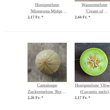
Honigmelone
Wassermelone
'Minnesota Midget'
'Cream of
2,17 Fr.
(Cucumis melo)
*
2,44 Fr.
Saskatchewan'
*
Samen
(Citrullus lanatus
Samen
Cantaloupe
Honigmelone 'Oliwi
Zuckermelone 'Retato
(Cucumis melo)
2,26 Fr.
Degli Ortolani'
*
2,17 Fr.
Samen
*
(Cucumis melo) Bio