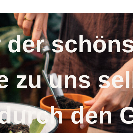
r der schö
 zu uns s
 durch den 