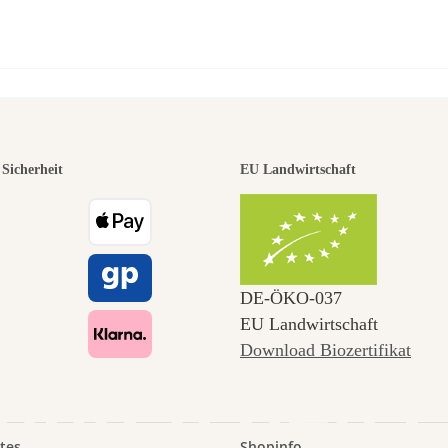
Samen
r der schö
Sicherheit
EU Landwirtschaft
 zu uns s
DE‑ÖKO‑037
EU Landwirtschaft
Download Biozertifikat
 durch den 
tes
Shopinfo