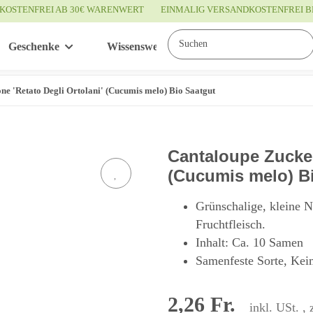
KOSTENFREI AB 30€ WARENWERT
EINMALIG VERSANDKOSTENFREI B
Geschenke
Wissenswertes
Service
e 'Retato Degli Ortolani' (Cucumis melo) Bio Saatgut
Cantaloupe Zucker
(Cucumis melo) B
Grünschalige, kleine 
Fruchtfleisch.
Inhalt: Ca. 10 Samen
Samenfeste Sorte, Kei
2,26 Fr.
inkl. USt. , 