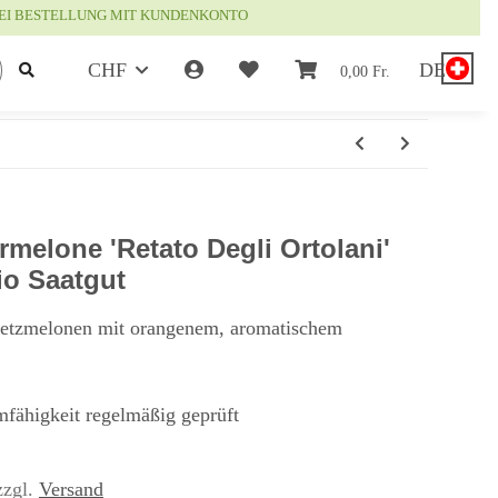
EI BESTELLUNG MIT KUNDENKONTO
CHF
DE
0,00 Fr.
melone 'Retato Degli Ortolani'
io Saatgut
Netzmelonen mit orangenem, aromatischem
mfähigkeit regelmäßig geprüft
zzgl.
Versand