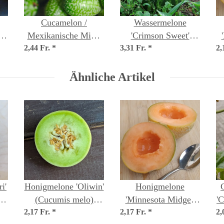
Cucamelon /
Wassermelone
ta
Mexikanische Mini-
'Crimson Sweet'
ut
2,44 Fr.
Gurke (Melothria
*
3,31 Fr.
(Citrullus lanatus)
*
2,
scabra) Samen
Bio Saatgut
Ähnliche Artikel
i'
Honigmelone 'Oliwin'
Honigmelone
(Cucumis melo)
'Minnesota Midget'
'
2,17 Fr.
Samen
*
2,17 Fr.
(Cucumis melo)
*
2,