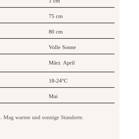
1 cm
75 cm
80 cm
Volle Sonne
März
April
18-24°C
Mai
en. Mag warme und sonnige Standorte.