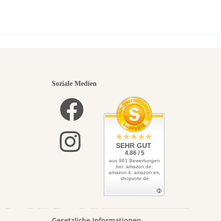
(Citrullus lanatus)
Samen
nsten
Soziale Medien
elbst
SEHR GUT
4.86 / 5
aus 861 Bewertungen
bei: amazon.de,
amazon.it, amazon.es,
shopvote.de
Garten
Gesetzliche Informationen