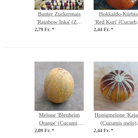
Bunter Zuckermais
Hokkaido-Kürbis
'Rainbow Inka' (Zea
'Red Kuri' (Cucurbi
2,79 Fr.
mays) Bio Saatgut
*
2,44 Fr.
maxima) Bio Saatg
*
Melone 'Blenheim
Honigmelone 'Kajar
Orange' (Cucumis
(Cucumis melo)
2,09 Fr.
melo) Samen
*
2,44 Fr.
Samen
*