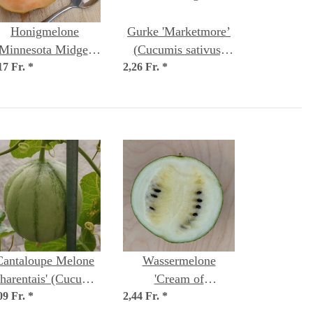
Honigmelone
Gurke 'Marketmore’
'Minnesota Midget'
(Cucumis sativus)
17 Fr.
(Cucumis melo)
*
2,26 Fr.
Bio Saatgut
*
Samen
Cantaloupe Melone
Wassermelone
Charentais' (Cucumis
'Cream of
09 Fr.
melo) Samen
*
2,44 Fr.
Saskatchewan'
*