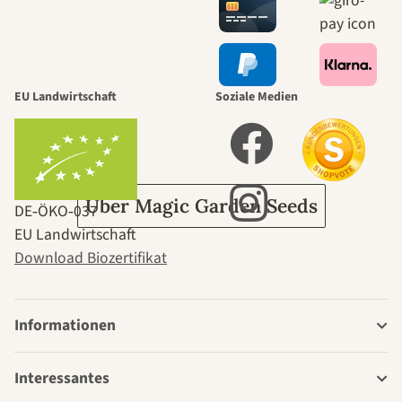
selbst führt
durch den
EU Landwirtschaft
Soziale Medien
Garten
Über Magic Garden Seeds
DE‑ÖKO‑037
EU Landwirtschaft
Download Biozertifikat
Informationen
Interessantes