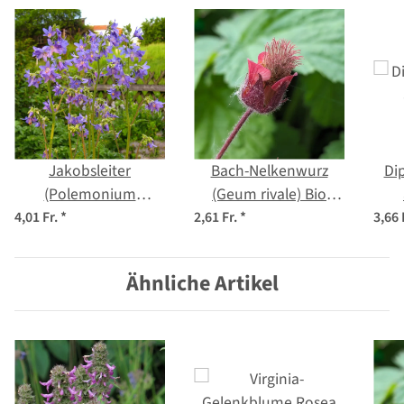
Jakobsleiter
Bach-Nelkenwurz
Di
(Polemonium
(Geum rivale) Bio
caerulum) Bio Saatgut
Saatgut
4,01 Fr.
*
2,61 Fr.
*
3,66 
Ähnliche Artikel