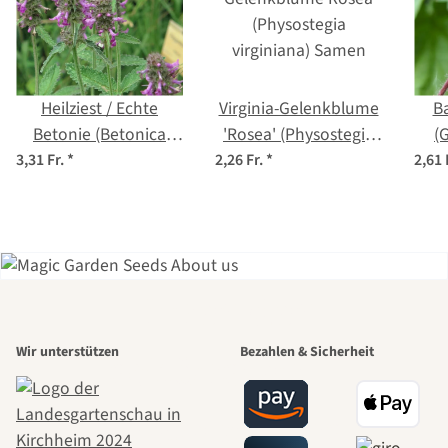
Heilziest / Echte
Virginia-Gelenkblume
B
Betonie (Betonica
'Rosea' (Physostegia
(
officinalis) Bio Saatgut
virginiana) Samen
3,31 Fr.
*
2,26 Fr.
*
2,61 
Einer der
Wir unterstützen
Bezahlen & Sicherheit
schönsten
Wege zu uns