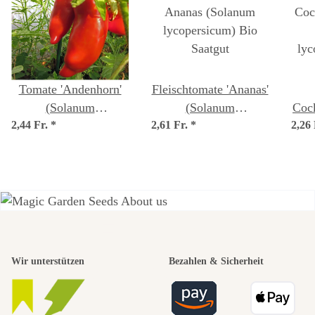
Tomate 'Andenhorn'
Fleischtomate 'Ananas'
(Solanum
(Solanum
Cock
2,44 Fr.
lycopersicum) Samen
*
2,61 Fr.
lycopersicum) Bio
*
2,26
Saatgut
ly
Einer der
Wir unterstützen
Bezahlen & Sicherheit
schönsten