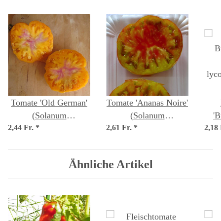
Tomate 'Old German'
Tomate 'Ananas Noire'
(Solanum
(Solanum
'B
2,44 Fr.
lycopersicum) Samen
*
2,61 Fr.
lycopersicum) Samen
*
2,18
lyc
Ähnliche Artikel