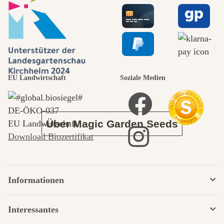
Wege zu uns
selbst führt
durch den
EU Landwirtschaft
Soziale Medien
Garten
DE‑ÖKO‑037
Über Magic Garden Seeds
EU Landwirtschaft
Download Biozertifikat
Informationen
Interessantes