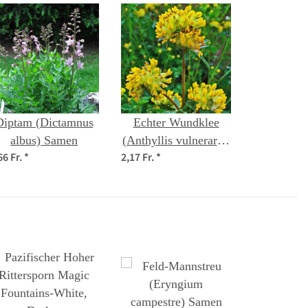
Diptam (Dictamnus
Echter Wundklee
albus) Samen
(Anthyllis vulneraria)
66 Fr.
*
2,17 Fr.
*
Samen