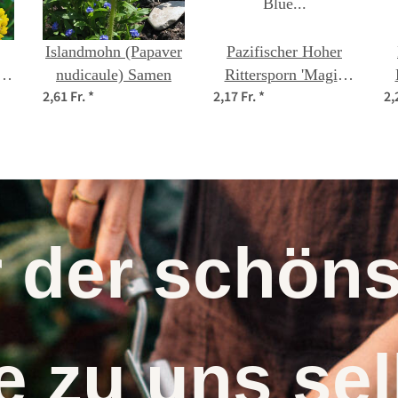
Islandmohn (Papaver
Pazifischer Hoher
ia)
nudicaule) Samen
Rittersporn 'Magic
2,61 Fr.
*
2,17 Fr.
*
2,
Fountains-Dark Blue'
(Delphinium
cultorum) Samen
r der schö
 zu uns s