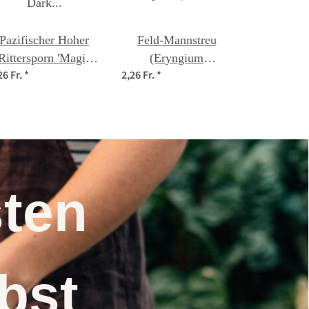
Pazifischer Hoher
Feld-Mannstreu
Rittersporn 'Magic
(Eryngium
26 Fr.
*
2,26 Fr.
*
Fountains-White,
campestre) Samen
Dark Bee'
(Delphinium
cultorum) Samen
nsten
elbst