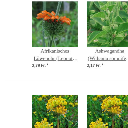
Afrikanisches
Ashwagandha
Löwenohr (Leonotis
(Withania somnifer
2,79 Fr.
*
2,17 Fr.
*
leonurus) Samen
Samen