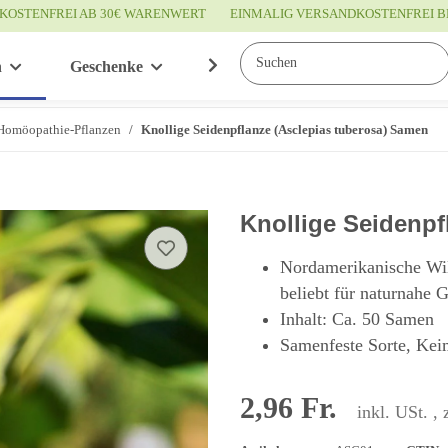
KOSTENFREI AB 30€ WARENWERT
EINMALIG VERSANDKOSTENFREI B
n
Geschenke
Wissenswertes
Service
Homöopathie-Pflanzen
Knollige Seidenpflanze (Asclepias tuberosa) Samen
Knollige Seidenpf
Nordamerikanische Wil
beliebt für naturnahe G
Inhalt: Ca. 50 Samen
Samenfeste Sorte, Kei
2,96 Fr.
inkl. USt. , 