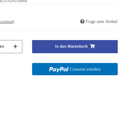
4251420516084
Frage zum Artikel
weichend)
en
In den Warenkorb
Consent erteilen