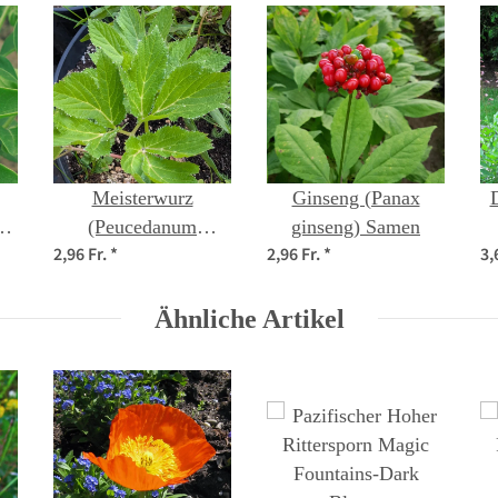
Meisterwurz
Ginseng (Panax
a)
(Peucedanum
ginseng) Samen
2,96 Fr.
*
2,96 Fr.
*
3,
ostruthium) Bio
Saatgut
Ähnliche Artikel