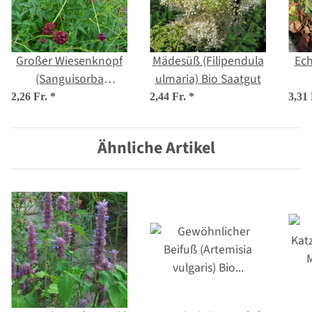
Großer Wiesenknopf
Mädesüß (Filipendula
Ech
(Sanguisorba
ulmaria) Bio Saatgut
officinalis) Samen
offi
2,26 Fr.
*
2,44 Fr.
*
3,31
Ähnliche Artikel