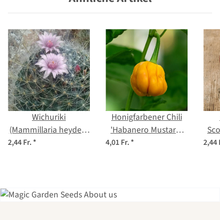
Wichuriki
Honigfarbener Chili
(Mammillaria heyderi)
'Habanero Mustard'
Sco
Samen
(Capsicum chinense)
(Ca
2,44 Fr.
*
4,01 Fr.
*
2,44 
Samen
Einer der