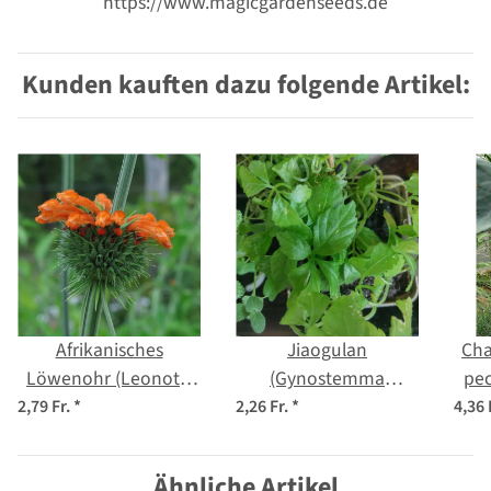
https://www.magicgardenseeds.de
Kunden kauften dazu folgende Artikel:
Afrikanisches
Jiaogulan
Cha
Löwenohr (Leonotis
(Gynostemma
pec
leonurus) Samen
pentaphyllum) Samen
2,79 Fr.
*
2,26 Fr.
*
4,36 
Ähnliche Artikel