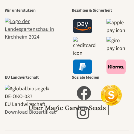
Wir unterstützen
Bezahlen & Sicherheit
schönsten
Wege zu uns
selbst führt
durch den
EU Landwirtschaft
Soziale Medien
Garten
DE‑ÖKO‑037
EU Landwirtschaft
Über Magic Garden Seeds
Download Biozertifikat