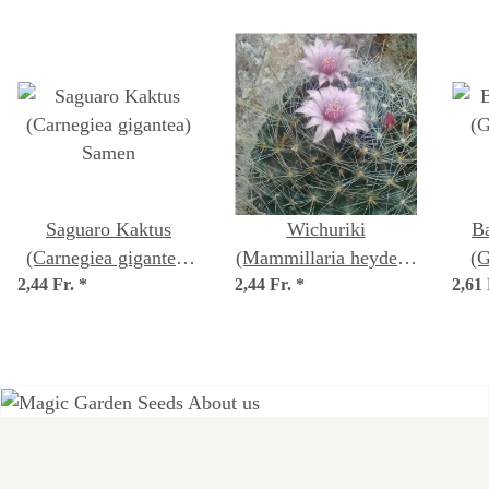
Saguaro Kaktus
Wichuriki
B
(Carnegiea gigantea)
(Mammillaria heyderi)
(G
2,44 Fr.
*
Samen
2,44 Fr.
*
Samen
2,61
Einer der