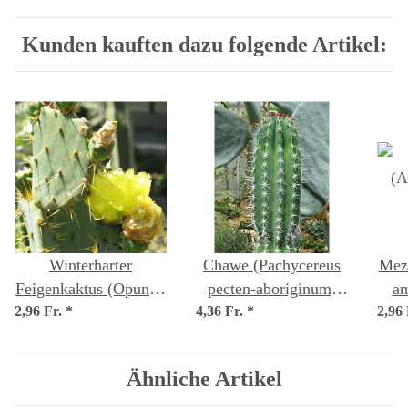
Kunden kauften dazu folgende Artikel:
Winterharter
Chawe (Pachycereus
Mez
Feigenkaktus (Opuntia
pecten-aboriginum)
am
2,96 Fr.
phaeacantha) Samen
*
4,36 Fr.
*
Samen
2,96
Ähnliche Artikel