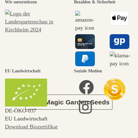
Wir unterstützen
Bezahlen & Sicherheit
schönsten
Wege zu uns
selbst führt
durch den
EU Landwirtschaft
Soziale Medien
Garten
Über Magic Garden Seeds
DE‑ÖKO‑037
EU Landwirtschaft
Download Biozertifikat